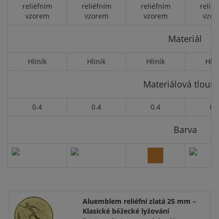
reliéfním
reliéfním
reliéfním
relié
vzorem
vzorem
vzorem
vzor
Materiál
Hliník
Hliník
Hliník
Hlin
Materiálová tloušť
0.4
0.4
0.4
0.
Barva
Aluemblem reliéfní zlatá 25 mm –
Klasické běžecké lyžování