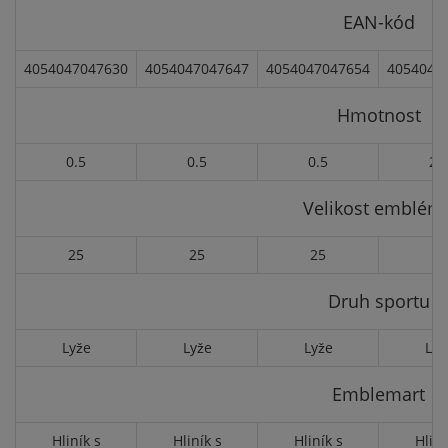
EAN-kód
4054047047630
4054047047647
4054047047654
4054047
Hmotnost
0.5
0.5
0.5
2.
Velikost emblém
25
25
25
50
Druh sportu
Lyže
Lyže
Lyže
Lyž
Emblemart
Hliník s
Hliník s
Hliník s
Hliní