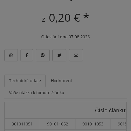
0,20 € *
z
Odeslání dne 07.08.2026
Technické údaje
Hodnocení
Vaše otázka k tomuto článku
Číslo článku:
901011051
901011052
901011053
90151