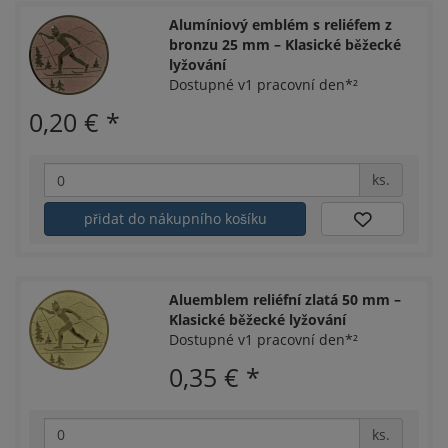
Alumíniový emblém s reliéfem z
bronzu 25 mm – Klasické běžecké
lyžování
Dostupné v1 pracovní den*²
0,20 €
*
ks.
přidat do nákupního košíku
Aluemblem reliéfní zlatá 50 mm –
Klasické běžecké lyžování
Dostupné v1 pracovní den*²
0,35 €
*
ks.