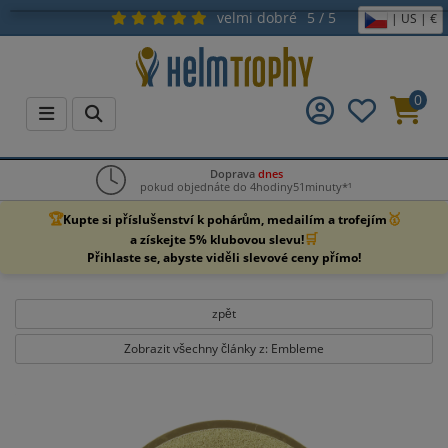
velmi dobré
5 / 5
| US | €
0
Doprava
dnes
pokud objednáte do 4hodiny51minuty*¹
🏆
🥇
Kupte si příslušenství k pohárům, medailím a trofejím
🛒
a získejte 5% klubovou slevu!
Přihlaste se, abyste viděli slevové ceny přímo!
zpět
Zobrazit všechny články z: Embleme