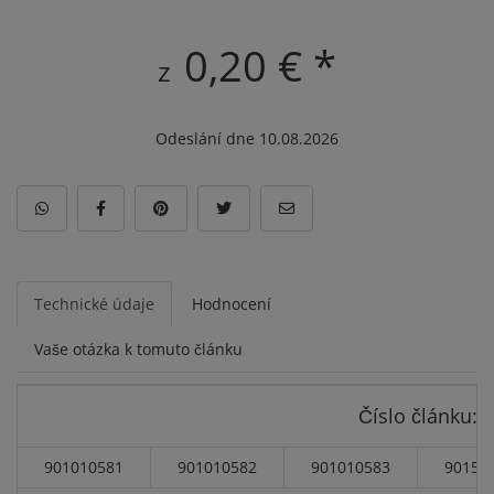
0,20 € *
z
Odeslání dne 10.08.2026
Technické údaje
Hodnocení
Vaše otázka k tomuto článku
Číslo článku:
901010581
901010582
901010583
90151