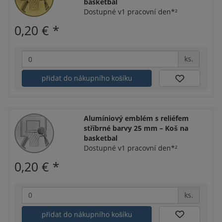
basketbal
Dostupné v1 pracovní den*²
0,20 €
*
ks.
přidat do nákupního košíku
Alumíniový emblém s reliéfem
stříbrné barvy 25 mm – Koš na
basketbal
Dostupné v1 pracovní den*²
0,20 €
*
ks.
přidat do nákupního košíku