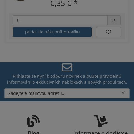
0,35 €
*
ks.
přidat do nákupního košíku
Přihlaste se nyní k odběru novinek a buďte pravidelně
informováni o exkluzivních nabídkách a nových produktech.
Zadejte e-mailovou adresu...
Blog
Informace o dodávce