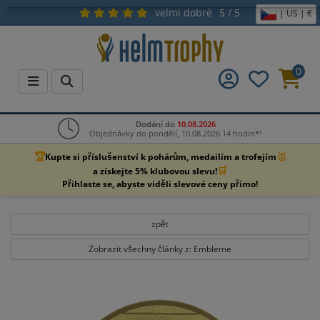
velmi dobré
5 / 5
| US | €
0
Dodání do
10.08.2026
Objednávky do pondělí, 10.08.2026 14 hodin*¹
🏆
🥇
Kupte si příslušenství k pohárům, medailím a trofejím
🛒
a získejte 5% klubovou slevu!
Přihlaste se, abyste viděli slevové ceny přímo!
zpět
Zobrazit všechny články z: Embleme