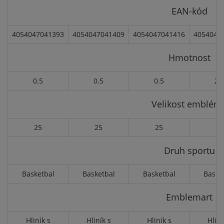
EAN-kód
4054047041393
4054047041409
4054047041416
4054047
Hmotnost
0.5
0.5
0.5
2.
Velikost emblém
25
25
25
50
Druh sportu
Basketbal
Basketbal
Basketbal
Baske
Emblemart
Hliník s
Hliník s
Hliník s
Hliní