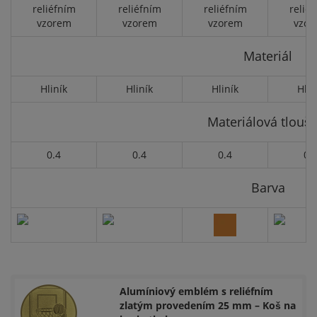
reliéfním
reliéfním
reliéfním
relié
vzorem
vzorem
vzorem
vzor
Materiál
Hliník
Hliník
Hliník
Hlin
Materiálová tloušť
0.4
0.4
0.4
0.
Barva
Alumíniový emblém s reliéfním
zlatým provedením 25 mm – Koš na