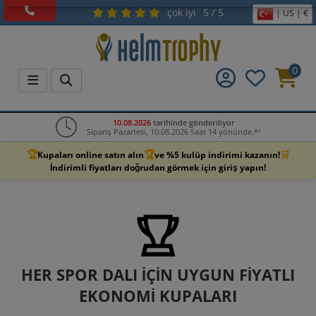
çok iyi
5 / 5
| US | €
0
10.08.2026
tarihinde gönderiliyor
Sipariş Pazartesi, 10.08.2026 Saat 14 yönünde.*¹
🏆
🏆
🛒
Kupaları online satın alın
ve %5 kulüp indirimi kazanın!
İndirimli fiyatları doğrudan görmek için giriş yapın!
HER SPOR DALI İÇIN UYGUN FIYATLI
EKONOMI KUPALARI