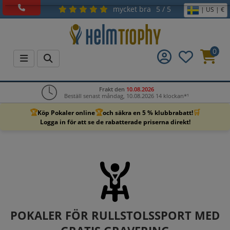
mycket bra
5 / 5
| US | €
0
Frakt den
10.08.2026
Beställ senast måndag, 10.08.2026 14 klockan*¹
🏆
🏆
🛒
Köp Pokaler online
och säkra en 5 % klubbrabatt!
Logga in för att se de rabatterade priserna direkt!
POKALER FÖR RULLSTOLSSPORT MED