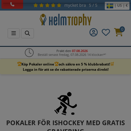
mycket bra
5 / 5
| US | €
0
Frakt den
07.08.2026
Beställ senast fredag, 07.08.2026 14 klockan*¹
🏆
🏆
🛒
Köp Pokaler online
och säkra en 5 % klubbrabatt!
Logga in för att se de rabatterade priserna direkt!
POKALER FÖR ISHOCKEY MED GRATIS