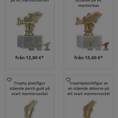
på vit marmorbotten
sittande på vit
marmorbas
från 12,80 €*
från 15,60 €*
Trophy plastfigur
Trophéplastikfigur av
stående perch guld på
en stående abborre på
svart marmorsockel
ett svart marmorsockel