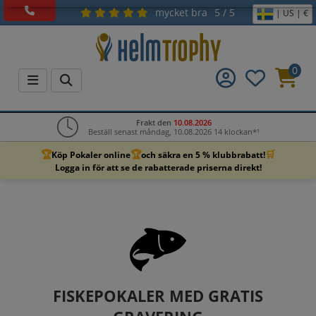
mycket bra
5 / 5
| US | €
0
Frakt den
10.08.2026
Beställ senast måndag, 10.08.2026 14 klockan*¹
🏆
🏆
🛒
Köp Pokaler online
och säkra en 5 % klubbrabatt!
Logga in för att se de rabatterade priserna direkt!
FISKEPOKALER MED GRATIS