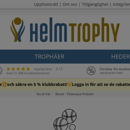
Upphovsrätt
|
Om oss
|
Tillgänglighet
|
Integrite
TROPHÄER
HEDER
mycket bra
5 / 5
Fördelar för klubbe
rabatterad frakt
över 21 500 kundrecensioner
🏆
🛒
e
och säkra en 5 % klubbrabatt!
Logga in för att se de rabatt
Du är här
Boule - Petanque Pokaler