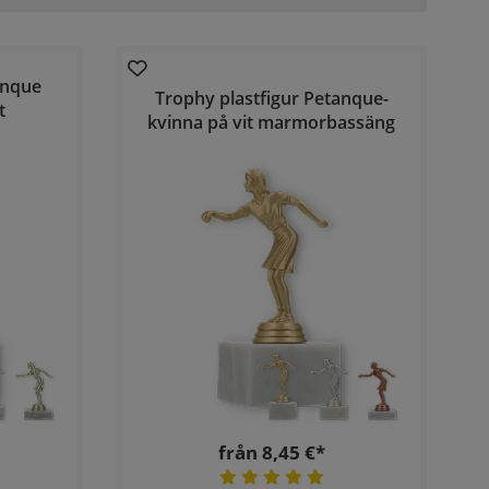
anque
Trophy plastfigur Petanque-
t
kvinna på vit marmorbassäng
från 8,45 €*