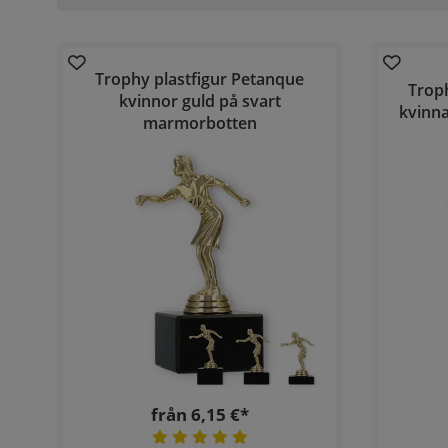
Trophy plastfigur Petanque
Troph
kvinnor guld på svart
kvinn
marmorbotten
från 6,15 €*