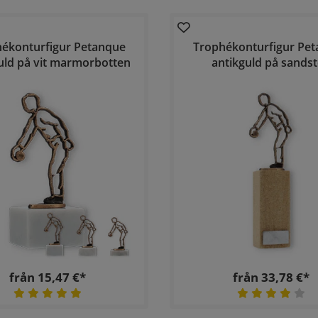
ékonturfigur Petanque
Trophékonturfigur Pe
uld på vit marmorbotten
antikguld på sands
från 15,47 €*
från 33,78 €*