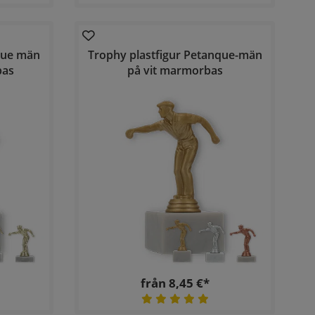
que män
Trophy plastfigur Petanque-män
bas
på vit marmorbas
från 8,45 €*