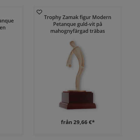
Trophy Zamak figur Modern
tanque
Petanque guld-vit på
ten
mahognyfärgad träbas
från 29,66 €*