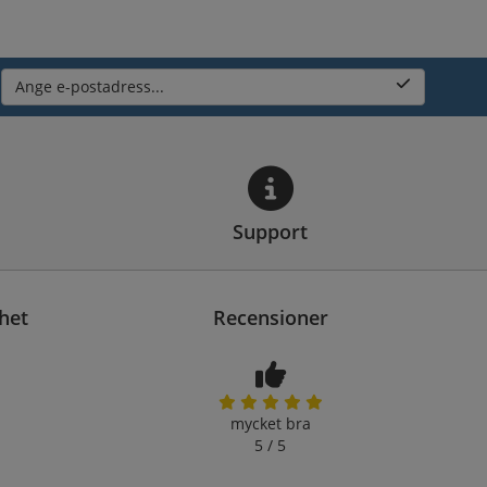
Ange e-postadress...
Support
het
Recensioner
mycket bra
5 / 5