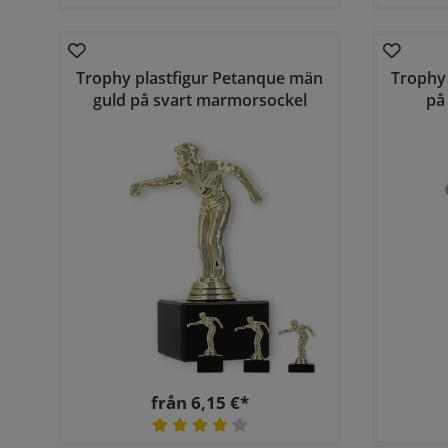
Trophy plastfigur Petanque män
Trophy
guld på svart marmorsockel
på
från 6,15 €*