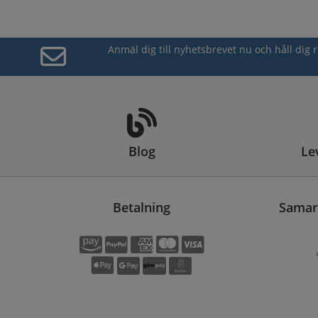
Anmäl dig till nyhetsbrevet nu och håll di
Blog
Le
Betalning
Samarb