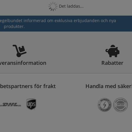
Det laddas...
g regelbundet informerad om exklusiva erbjudanden och nya
produkter.
veransinformation
Rabatter
etspartners för frakt
Handla med säker