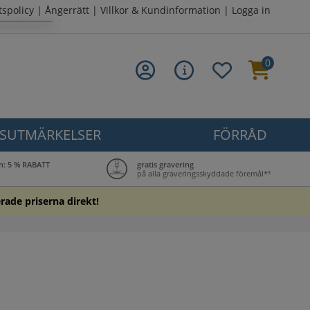
tspolicy
|
Ångerrätt
|
Villkor & Kundinformation
|
Logga in
0
SUTMÄRKELSER
FÖRRÅD
n: 5 % RABATT
gratis gravering
på alla graveringsskyddade föremål*³
erade priserna direkt!