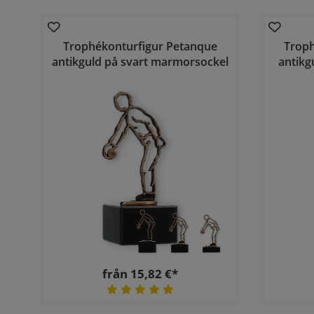
Trophékonturfigur Petanque
Troph
antikguld på svart marmorsockel
antikg
från 15,82 €*