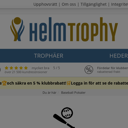
Upphovsrätt
|
Om oss
|
Tillgänglighet
|
Integrite
TROPHÄER
HEDER
mycket bra
5 / 5
Fördelar för klubbe
rabatterad frakt
över 21 500 kundrecensioner
🏆
🛒
e
och säkra en 5 % klubbrabatt!
Logga in för att se de rabatt
Du är här
Baseball Pokaler