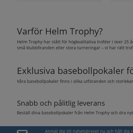
Varför Helm Trophy?
Helm Trophy har stått för högkvalitativa troféer i över 25
små klubbfiranden eller stora turneringar – vi har rätt trof
Exklusiva basebollpokaler för
Våra basebollpokaler finns i olika utföranden och storleka
Snabb och pålitlig leverans
Beställ dina basebollpokaler från Helm Trophy och dra nytt
Anmäl dig till nyhetsbrevet nu och håll di