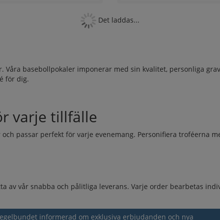
Det laddas...
 år. Våra basebollpokaler imponerar med sin kvalitet, personliga g
é för dig.
 varje tillfälle
r och passar perfekt för varje evenemang. Personifiera troféerna me
a av vår snabba och pålitliga leverans. Varje order bearbetas indi
g regelbundet informerad om exklusiva erbjudanden och nya