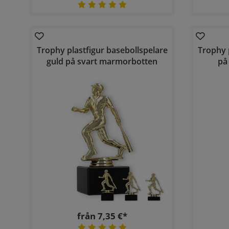
Trophy plastfigur basebollspelare
Trophy 
guld på svart marmorbotten
på
från 7,35 €*