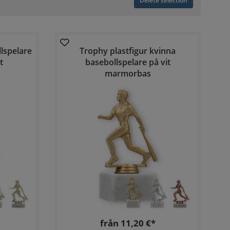
Delete selection
lspelare
Trophy plastfigur kvinna
t
basebollspelare på vit
marmorbas
från 11,20 €*