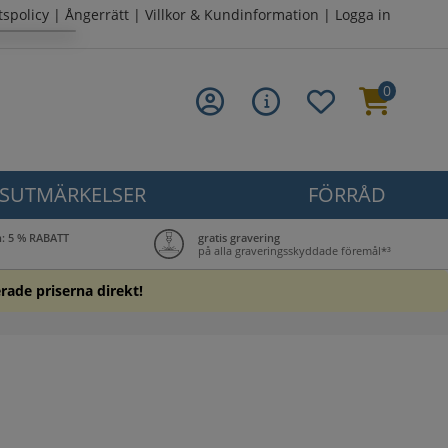
tspolicy
|
Ångerrätt
|
Villkor & Kundinformation
|
Logga in
0
SUTMÄRKELSER
FÖRRÅD
n: 5 % RABATT
gratis gravering
på alla graveringsskyddade föremål*³
erade priserna direkt!