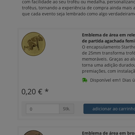
com facilidade ao seu troféu ou medalha, personaliza
troféus, tornando a experiência de compra ainda mais 
que cada evento seja lembrado como algo verdadeirame
Emblema de área em rel
de partida agachada fem
O encapsulamento Start
de 25mm transforma trof
memoráveis. Graças ao alu
torna uma adição duradou
premiações, com instalação
Disponível em1 Dias ú
0,20 €
*
Stk.
adicionar ao carrin
Emblema de área em bro