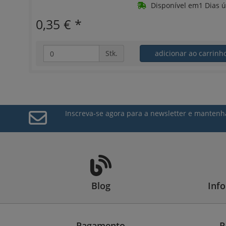
Disponível em1 Dias ú
0,35 €
*
Stk.
adicionar ao carrin
Inscreva-se agora para a newsletter e mantenh
Blog
Inf
Pagamento
P