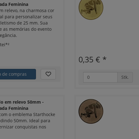
hada Feminina
 relevo, na charmosa cor
eal para personalizar seus
tletismo de 25 mm. Sua
e as memórias do evento
egância.
tei*²
0,35 €
*
ho de compras
Stk.
do em relevo 50mm -
hada Feminina
com o emblema Starthocke
edindo 50mm. Ideal para
ernizar conquistas nos