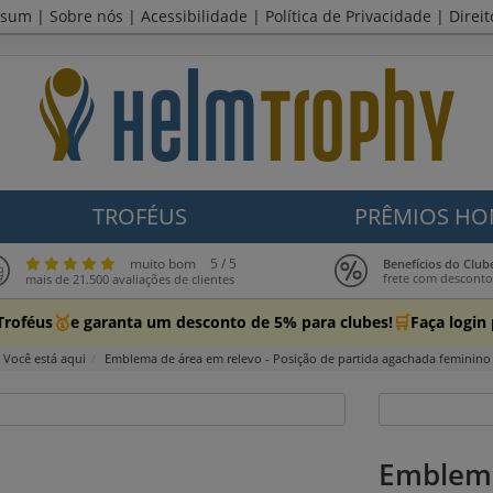
ssum
|
Sobre nós
|
Acessibilidade
|
Política de Privacidade
|
Direi
TROFÉUS
PRÊMIOS HO
muito bom
5 / 5
Benefícios do Clu
frete com descont
mais de 21.500 avaliações de clientes
🥇
🛒
Troféus
e garanta um desconto de 5% para clubes!
Faça login
Você está aqui
Emblema de área em relevo - Posição de partida agachada feminino
Emblema