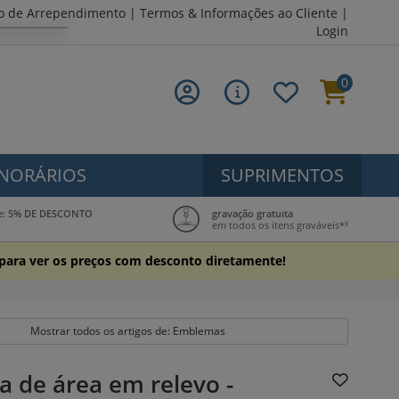
to de Arrependimento
|
Termos & Informações ao Cliente
|
Login
0
NORÁRIOS
SUPRIMENTOS
be: 5% DE DESCONTO
gravação gratuita
o
em todos os itens graváveis*³
 para ver os preços com desconto diretamente!
Mostrar todos os artigos de: Emblemas
 de área em relevo -