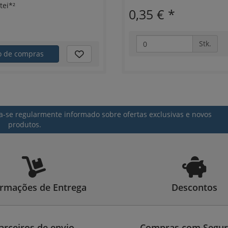
tei*²
0,35 €
*
Stk.
ho de compras
a-se regularmente informado sobre ofertas exclusivas e novos
produtos.
ormações de Entrega
Descontos
arceiros de envio
Compras com Segur