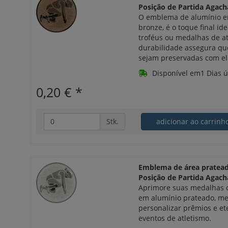
Posição de Partida Agac
O emblema de alumínio em
bronze, é o toque final id
troféus ou medalhas de a
durabilidade assegura qu
sejam preservadas com el
Disponível em1 Dias ú
0,20 €
*
Stk.
adicionar ao carrin
Emblema de área pratea
Posição de Partida Agac
Aprimore suas medalhas 
em alumínio prateado, m
personalizar prêmios e et
eventos de atletismo.