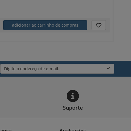
adicionar ao carrinho de compras
Digite o endereço de e-mail...
Suporte
ança
Avaliações