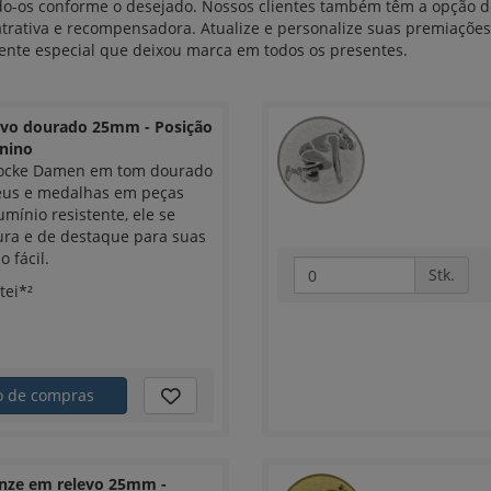
ndo-os conforme o desejado. Nossos clientes também têm a opção
atrativa e recompensadora. Atualize e personalize suas premiaçõ
nte especial que deixou marca em todos os presentes.
evo dourado 25mm - Posição
inino
hocke Damen em tom dourado
éus e medalhas em peças
mínio resistente, ele se
ra e de destaque para suas
 fácil.
Stk.
tei*²
ho de compras
nze em relevo 25mm -