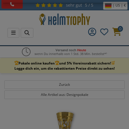
sehr gut
5 / 5
| US | €
0
Versand noch
Heute
wenn Du innerhalb von 1 Std. 38 Min. bestellst*¹
🏆
🏆
🛒
Pokale online kaufen
und 5% Vereinsrabatt sichern!
Logge dich ein, um die rabattierten Preise direkt zu sehen!
Zurück
Alle Artikel aus: Designpokale