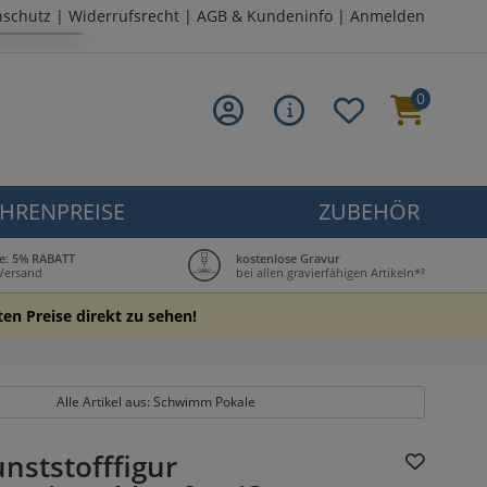
nschutz
|
Widerrufsrecht
|
AGB & Kundeninfo
|
Anmelden
0
HRENPREISE
ZUBEHÖR
le: 5% RABATT
kostenlose Gravur
 Versand
bei allen gravierfähigen Artikeln*³
ten Preise direkt zu sehen!
Alle Artikel aus: Schwimm Pokale
nststofffigur