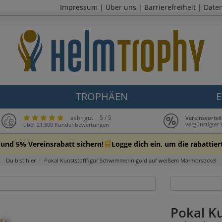
Impressum
|
Über uns
|
Barrierefreiheit
|
Date
TROPHÄEN
E
sehr gut
5 / 5
Vereinsvortei
vergünstigter
über 21.500 Kundenbewertungen

🛒
und 5% Vereinsrabatt sichern!
Logge dich ein, um die rabattier
Du bist hier
Pokal Kunststofffigur Schwimmerin gold auf weißem Marmorsockel
Pokal Ku