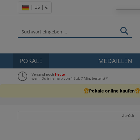
| US | €
POKALE
MEDAILLEN
Versand noch
Heute
wenn Du innerhalb von 1 Std. 7 Min. bestellst*¹
🏆

Pokale online kaufen
Zurück