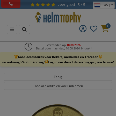
zeer goed
5 / 5
| US | €
0
Verzenden op
10.08.2026
Bestel voor maandag, 10.08.2026 14 uur*¹
🏆
🥇
Koop accessoires voor Bekers, medailles en Trofeeën
🛒
en ontvang 5% clubkorting!
Log in om direct de kortingsprijzen te zien!
Terug
Toon alle artikelen van: Emblemen