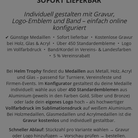
SOFORT LIEFERBAR
Individuell gestalten mit Gravur,
Logo‑Emblem und Band – einfach online
konfiguriert
✔ Günstige Medaillen • Sofort lieferbar • Kostenlose Gravur
bei Holz, Glas & Acryl • Über 450 Standardembleme • Logo
im Vollfarbdruck • Band/Kordel in Vereins‑ & Landesfarben
• 5 % Vereinsrabatt
Bei
Helm Trophy
findest du
Medaillen
aus Metall, Holz, Acryl
und Glas – passend für Turniere, Vereinsfeste und
Firmen‑Events. Im
Konfigurator
gestaltest du deine Medaille
individuell: wähle aus über
450 Standardemblemen
aus
Aluminium (jeweils in den Farben Gold, Silber und Bronze)
oder lade dein
eigenes Logo
hoch – als hochwertiger
Vollfarbdruck im Sublimationsdruck
auf weißem Aluminium.
Bei
Holzmedaillen
,
Glasmedaillen
und
Acrylmedaillen
ist die
Gravur kostenlos
und individuell gestaltbar.
Schneller Ablauf:
Stückzahl pro Variante wählen → Gravur
oder Logo hinzufügen → Vorschau prüfen → bestellen.