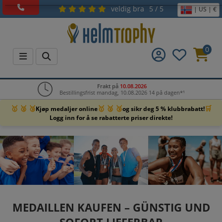
veldig bra
5 / 5
| US | €
0
Frakt på
10.08.2026
Bestillingsfrist mandag, 10.08.2026 14 på dagen*¹
🥇 🥈 🥉
🥇 🥈 🥉
🛒
Kjøp medaljer online
og sikr deg 5 % klubbrabatt!
Logg inn for å se rabatterte priser direkte!
MEDAILLEN KAUFEN – GÜNSTIG UND