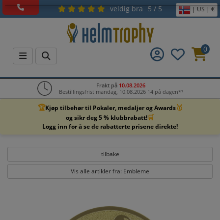
veldig bra
5 / 5
| US | €
0
Frakt på
10.08.2026
Bestillingsfrist mandag, 10.08.2026 14 på dagen*¹
🏆
🥇
Kjøp tilbehør til Pokaler, medaljer og Awards
🛒
og sikr deg 5 % klubbrabatt!
Logg inn for å se de rabatterte prisene direkte!
tilbake
Vis alle artikler fra: Embleme