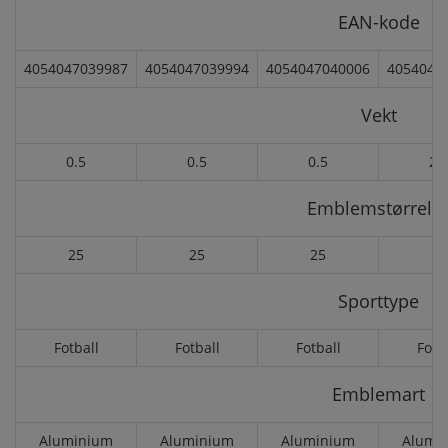
EAN-kode
4054047039987
4054047039994
4054047040006
4054047
Vekt
0.5
0.5
0.5
2.
Emblemstørrels
25
25
25
50
Sporttype
Fotball
Fotball
Fotball
Fotb
Emblemart
Aluminium
Aluminium
Aluminium
Alumi