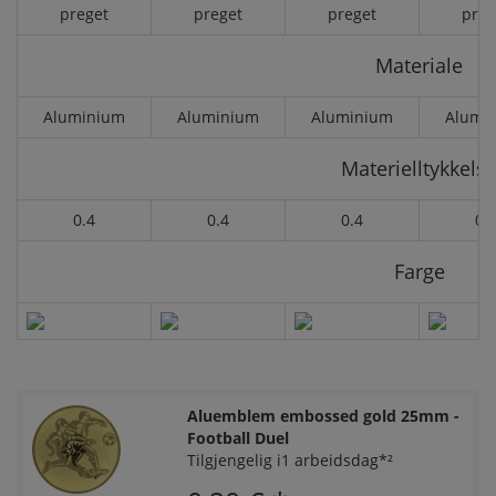
preget
preget
preget
preg
Materiale
Aluminium
Aluminium
Aluminium
Alumi
Materielltykkels
0.4
0.4
0.4
0.
Farge
Aluemblem embossed gold 25mm -
Football Duel
Tilgjengelig i1 arbeidsdag*²