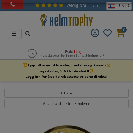
veldig bra
5 / 5
| US | €
0
Frakt
I dag
hvis du bestiller innen 5timer36minutter*¹
🏆
🥇
Kjøp tilbehør til Pokaler, medaljer og Awards
🛒
og sikr deg 5 % klubbrabatt!
Logg inn for å se de rabatterte prisene direkte!
tilbake
Vis alle artikler fra: Embleme