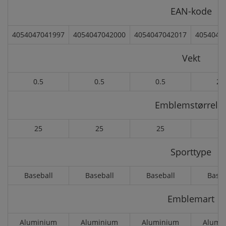
EAN-kode
4054047041997
4054047042000
4054047042017
4054047
Vekt
0.5
0.5
0.5
2.
Emblemstørrels
25
25
25
50
Sporttype
Baseball
Baseball
Baseball
Baseb
Emblemart
Aluminium
Aluminium
Aluminium
Alumi