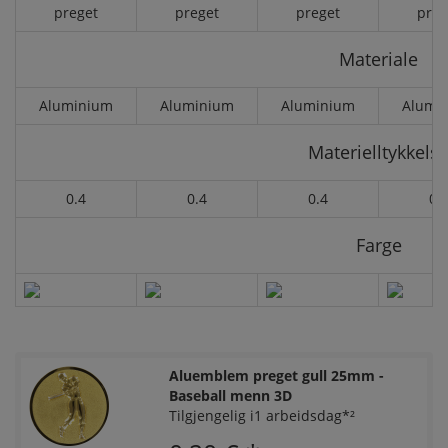
preget
preget
preget
preg
Materiale
Aluminium
Aluminium
Aluminium
Alumi
Materielltykkels
0.4
0.4
0.4
0.
Farge
Aluemblem preget gull 25mm -
Baseball menn 3D
Tilgjengelig i1 arbeidsdag*²