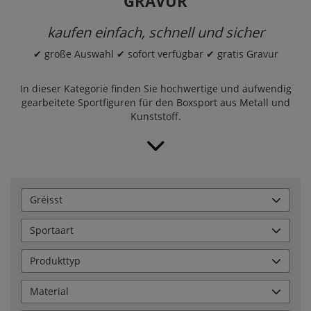
GRAVUR
kaufen einfach, schnell und sicher
✔ große Auswahl ✔ sofort verfügbar ✔ gratis Gravur
In dieser Kategorie finden Sie hochwertige und aufwendig
gearbeitete Sportfiguren für den Boxsport aus Metall und
Kunststoff.
Gréisst
Sportaart
Produkttyp
Material