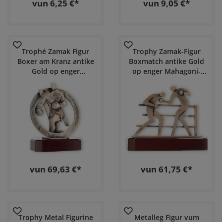
vun 6,25 €*
vun 9,05 €*
Trophé Zamak Figur
Trophy Zamak-Figur
Boxer am Kranz antike
Boxmatch antike Gold
Gold op enger
op enger Mahagoni-
mahagonifaarweger
faarweger Hölzerbasis
Holzbas
vun 69,63 €*
vun 61,75 €*
Trophy Metal Figurine
Metalleg Figur vum