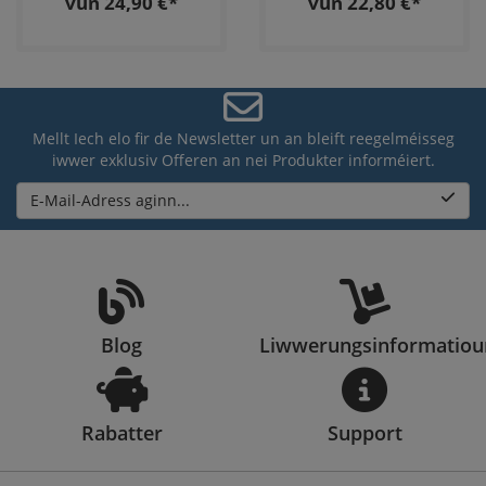
vun 24,90 €*
vun 22,80 €*
Mellt Iech elo fir de Newsletter un an bleift reegelméisseg
iwwer exklusiv Offeren an nei Produkter informéiert.
E-Mail-Adress aginn...
Blog
Liwwerungsinformatio
Rabatter
Support