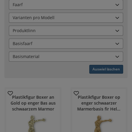
Faarf
Varianten pro Modell
Produktlinn
Basisfaarf
Basismaterial
Auswiel läschen
Plastikfigur Boxer an
Plastikfigur Boxer op
Gold op enger Bas aus
enger schwaarzer
schwaarzem Marmor
Marmerbasis fir Helm
Pokale