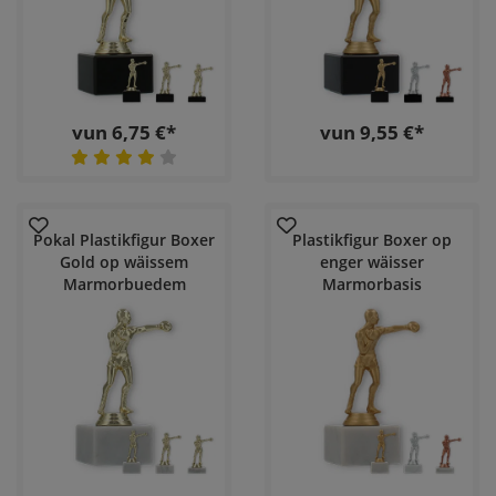
vun 6,75 €*
vun 9,55 €*
Pokal Plastikfigur Boxer
Plastikfigur Boxer op
Gold op wäissem
enger wäisser
Marmorbuedem
Marmorbasis