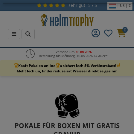
sehr gut
5 / 5
| US | €
0
Versand um
10.08.2026
Bestellung bis Méindeg, 10.08.2026 14 Auer*¹
🏆
🏆
🛒
Kaaft Pokalen online
a sichert Iech 5% Veräinsrabatt!
Mellt Iech un, fir déi reduzéiert Präisser direkt ze gesinn!
POKALE FÜR BOXEN MIT GRATIS