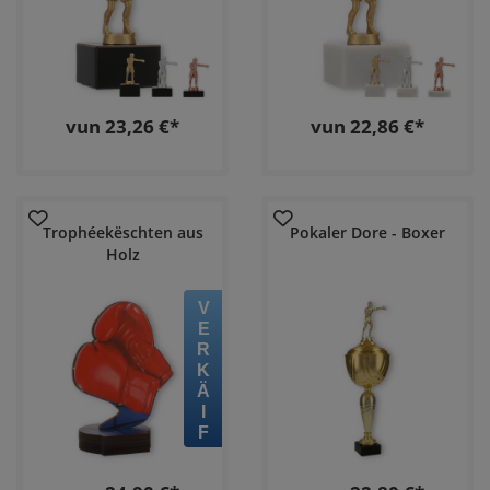
vun 23,26 €*
vun 22,86 €*
Trophéekëschten aus
Pokaler Dore - Boxer
Holz
VERKÄIF