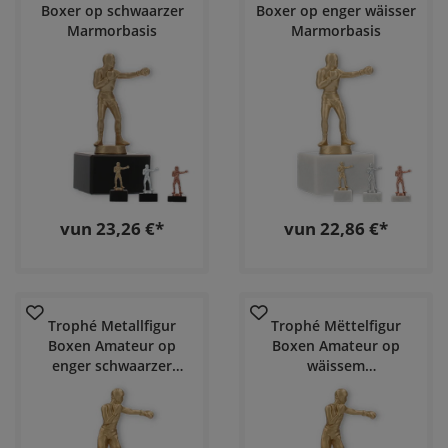
Boxer op schwaarzer
Boxer op enger wäisser
Marmorbasis
Marmorbasis
vun 23,26 €*
vun 22,86 €*
Trophé Metallfigur
Trophé Mëttelfigur
Boxen Amateur op
Boxen Amateur op
enger schwaarzer
wäissem
Marmorplack
Marmorbuedem