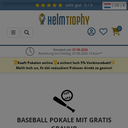
sehr gut
5 / 5
| US | €
0
Versand um
07.08.2026
Bestellung bis Freideg, 07.08.2026 14 Auer*¹
🏆
🏆
🛒
Kaaft Pokalen online
a sichert Iech 5% Veräinsrabatt!
Mellt Iech un, fir déi reduzéiert Präisser direkt ze gesinn!
BASEBALL POKALE MIT GRATIS