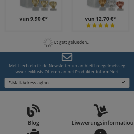
vun 9,90 €*
vun 12,70 €*
Et gëtt gelueden...
Mellt Iech elo fir de Newsletter un an bleift reegelméisseg
iwwer exklusiv Offeren an nei Produkter informéiert.
E-Mail-Adress aginn...
Blog
Liwwerungsinformatio