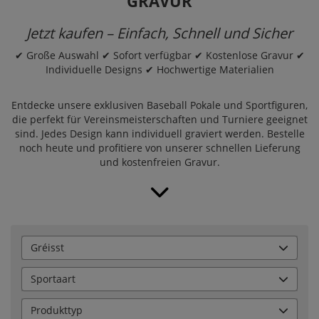
GRAVUR
Jetzt kaufen – Einfach, Schnell und Sicher
✔ Große Auswahl ✔ Sofort verfügbar ✔ Kostenlose Gravur ✔
Individuelle Designs ✔ Hochwertige Materialien
Entdecke unsere exklusiven Baseball Pokale und Sportfiguren,
die perfekt für Vereinsmeisterschaften und Turniere geeignet
sind. Jedes Design kann individuell graviert werden. Bestelle
noch heute und profitiere von unserer schnellen Lieferung
und kostenfreien Gravur.
Gréisst
Sportaart
Produkttyp