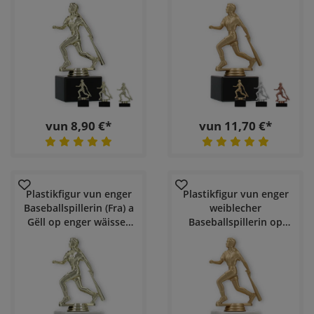
Faarf Gold op enger
enger Schwaarz-
schwaarzer
Marmor-Basis
Marmorplack
vun 8,90 €*
vun 11,70 €*
Plastikfigur vun enger
Plastikfigur vun enger
Baseballspillerin (Fra) a
weiblecher
Gëll op enger wäisser
Baseballspillerin op
Marmorplack
enger wäisser
Marmorbasis