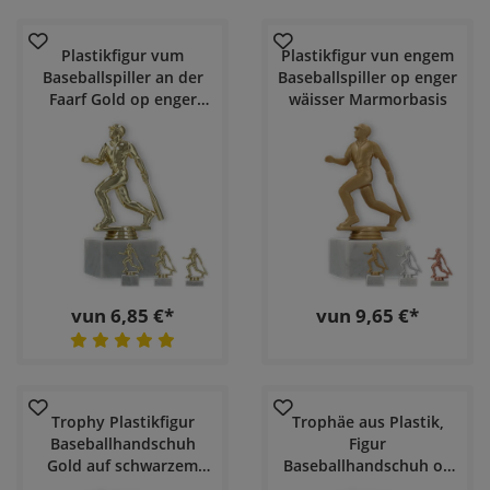
Plastikfigur vum
Plastikfigur vun engem
Baseballspiller an der
Baseballspiller op enger
Faarf Gold op enger
wäisser Marmorbasis
wäisser Marmorbasis
vun 6,85 €*
vun 9,65 €*
Trophy Plastikfigur
Trophäe aus Plastik,
Baseballhandschuh
Figur
Gold auf schwarzem
Baseballhandschuh op
Marmorsockel
enger schwaarzer