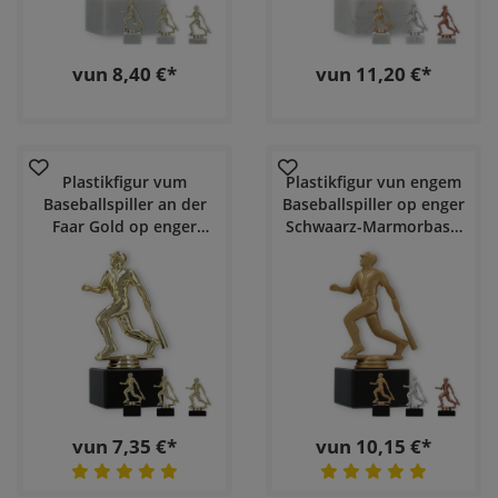
vun 8,40 €*
vun 11,20 €*
Plastikfigur vum
Plastikfigur vun engem
Baseballspiller an der
Baseballspiller op enger
Faar Gold op enger
Schwaarz-Marmorbasis
schwaarzer
fir Helm Pokale
Marmorbasis fir Helm
Pokale
vun 7,35 €*
vun 10,15 €*