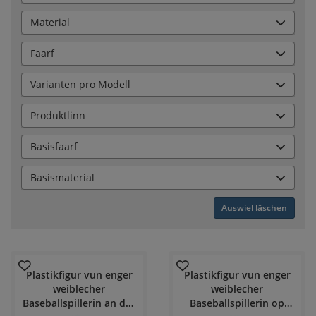
Material
Faarf
Varianten pro Modell
Produktlinn
Basisfaarf
Basismaterial
Auswiel läschen
Plastikfigur vun enger
Plastikfigur vun enger
weiblecher
weiblecher
Baseballspillerin an der
Baseballspillerin op