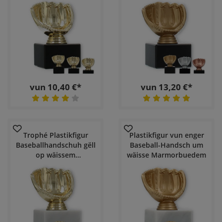
Marmorbasis
vun 10,40 €*
vun 13,20 €*
Trophé Plastikfigur
Plastikfigur vun enger
Baseballhandschuh gëll
Baseball-Handsch um
op wäissem
wäisse Marmorbuedem
Marmorbuedem