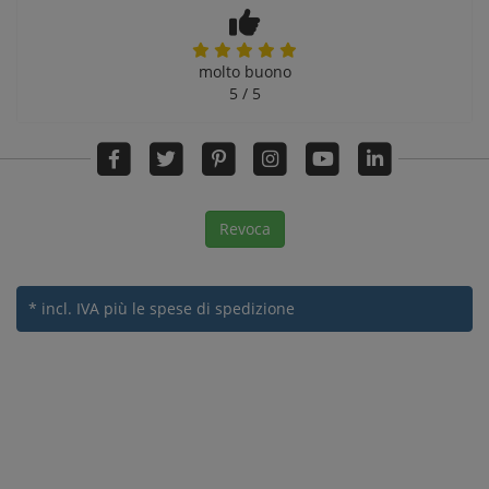
molto buono
5 / 5
Revoca
* incl. IVA
più le spese di spedizione