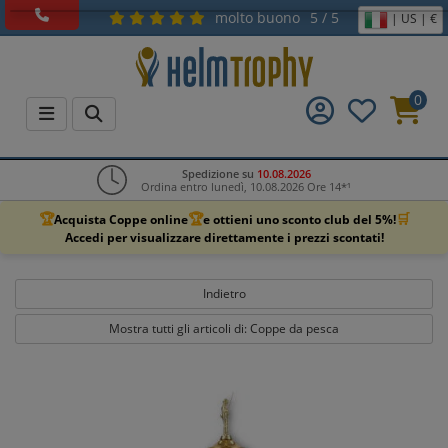
molto buono
5 / 5
| US | €
0
Spedizione su
10.08.2026
Ordina entro lunedì, 10.08.2026 Ore 14*¹
🏆
🏆
🛒
Acquista Coppe online
e ottieni uno sconto club del 5%!
Accedi per visualizzare direttamente i prezzi scontati!
Indietro
Mostra tutti gli articoli di: Coppe da pesca