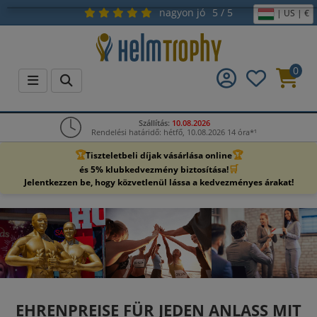
nagyon jó
5 / 5
| US | €
0
Szállítás:
10.08.2026
Rendelési határidő: hétfő, 10.08.2026 14 óra*¹
🏆
🏆
Tiszteletbeli díjak vásárlása online
🛒
és 5% klubkedvezmény biztosítása!
Jelentkezzen be, hogy közvetlenül lássa a kedvezményes árakat!
EHRENPREISE FÜR JEDEN ANLASS MIT