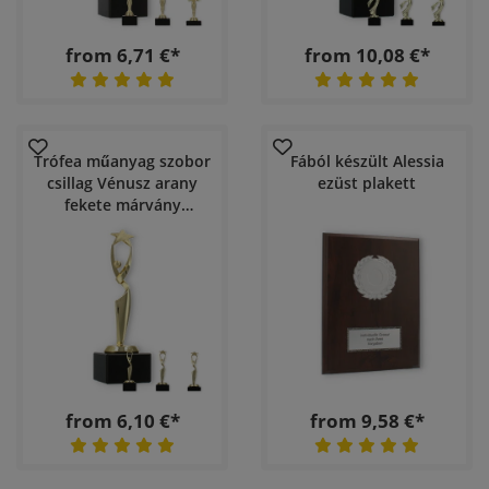
from 6,71 €*
from 10,08 €*
Trófea műanyag szobor
Fából készült Alessia
csillag Vénusz arany
ezüst plakett
fekete márvány
talapzaton
from 6,10 €*
from 9,58 €*