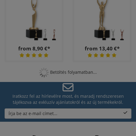
from 8,90 €*
from 13,40 €*
Betöltés folyamatban...
Iratkozz fel az hírlevélre most, és maradj rendszeresen
tájékozva az exkluzív ajánlatokról és az új termékekről.
Írja be az e-mail címet...