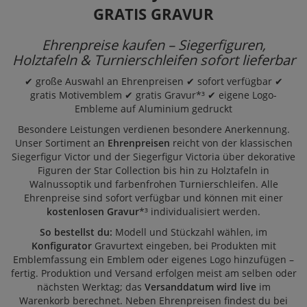
GRATIS GRAVUR
Ehrenpreise kaufen – Siegerfiguren,
Holztafeln & Turnierschleifen sofort lieferbar
✔ große Auswahl an Ehrenpreisen ✔ sofort verfügbar ✔
gratis Motivemblem ✔ gratis Gravur*³ ✔ eigene Logo-
Embleme auf Aluminium gedruckt
Besondere Leistungen verdienen besondere Anerkennung.
Unser Sortiment an
Ehrenpreisen
reicht von der klassischen
Siegerfigur Victor
und der
Siegerfigur Victoria
über dekorative
Figuren der
Star Collection
bis hin zu
Holztafeln
in
Walnussoptik und farbenfrohen
Turnierschleifen
. Alle
Ehrenpreise sind sofort verfügbar und können mit einer
kostenlosen Gravur
*³ individualisiert werden.
So bestellst du:
Modell und Stückzahl wählen, im
Konfigurator
Gravurtext eingeben, bei Produkten mit
Emblemfassung ein Emblem oder eigenes Logo hinzufügen –
fertig. Produktion und Versand erfolgen meist am selben oder
nächsten Werktag; das
Versanddatum wird live
im
Warenkorb berechnet. Neben Ehrenpreisen findest du bei