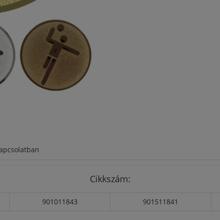
kapcsolatban
Cikkszám:
901011843
901511841