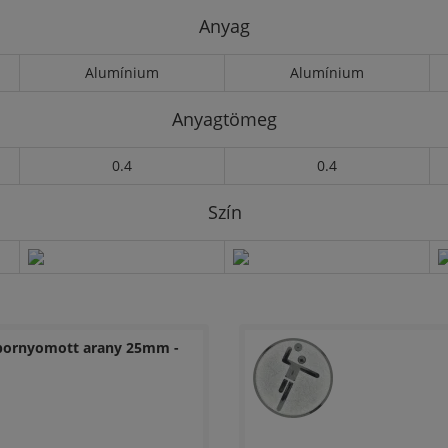
Anyag
Alumínium
Alumínium
Anyagtömeg
0.4
0.4
Szín
ornyomott arany 25mm -