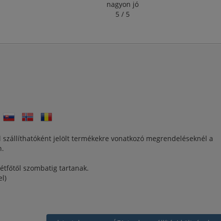
nagyon jó
5 / 5
l szállíthatóként jelölt termékekre vonatkozó megrendeléseknél a
n.
tfőtől szombatig tartanak.
l)