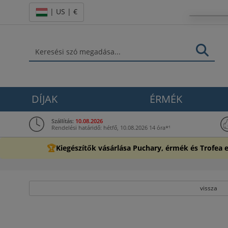
| US | €
DÍJAK
ÉRMÉK
Szállítás:
10.08.2026
Rendelési határidő: hétfő, 10.08.2026 14 óra*¹
🏆
Kiegészítők vásárlása Puchary, érmék és Trofea 
vissza