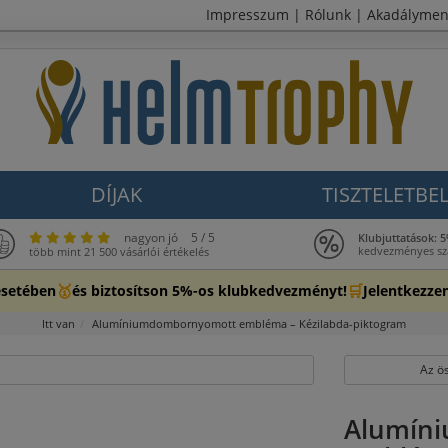
Impresszum
|
Rólunk
|
Akadálymen
DÍJAK
TISZTELETBEL
nagyon jó
5 / 5
Klubjuttatások:
kedvezményes szál
több mint 21 500 vásárlói értékelés
🥇
🛒
esetében
és biztosítson 5%-os klubkedvezményt!
Jelentkezze
Itt van
Alumíniumdombornyomott embléma – Kézilabda-piktogram
Az ö
Alumín