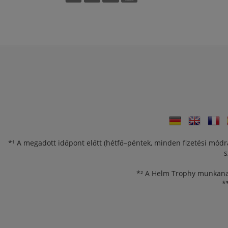
*¹ A megadott időpont előtt (hétfő–péntek, minden fizetési módr
s
*² A Helm Trophy munkanap
*