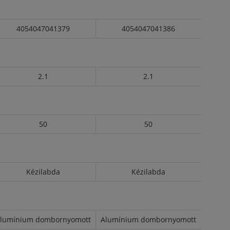
4054047041379
4054047041386
2.1
2.1
50
50
Kézilabda
Kézilabda
lumínium dombornyomott
Alumínium dombornyomott