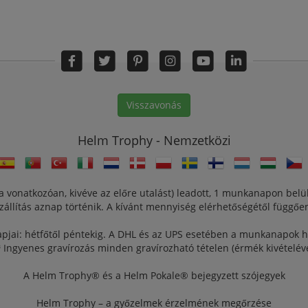
Visszavonás
Helm Trophy - Nemzetközi
a vonatkozóan, kivéve az előre utalást) leadott, 1 munkanapon belü
zállítás aznap történik. A kívánt mennyiség elérhetőségétől függőe
jai: hétfőtől péntekig. A DHL és az UPS esetében a munkanapok hé
³ Ingyenes gravírozás minden gravírozható tételen (érmék kivételéve
A Helm Trophy® és a Helm Pokale® bejegyzett szójegyek
Helm Trophy – a győzelmek érzelmének megőrzése