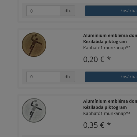
db.
kosárba
Alumínium embléma dom
Kézilabda piktogram
Kapható1 munkanap*²
0,20 €
*
db.
kosárba
Alumínium embléma dom
Kézilabda piktogram
Kapható1 munkanap*²
0,35 €
*