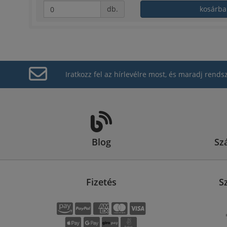
db.
kosárba
Iratkozz fel az hírlevélre most, és maradj rends
Blog
Szá
Fizetés
S