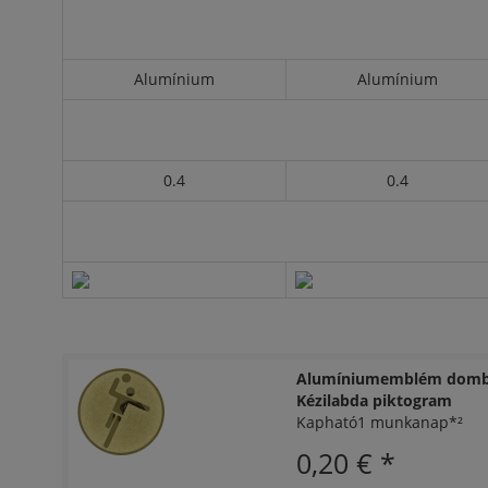
Alumínium
Alumínium
0.4
0.4
Alumíniumemblém domb
Kézilabda piktogram
Kapható1 munkanap*²
0,20 €
*