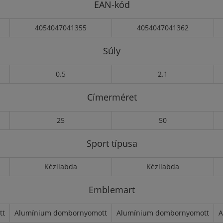
EAN-kód
4054047041355
4054047041362
Súly
0.5
2.1
Címerméret
25
50
Sport típusa
Kézilabda
Kézilabda
Emblemart
tt
Alumínium dombornyomott
Alumínium dombornyomott
A