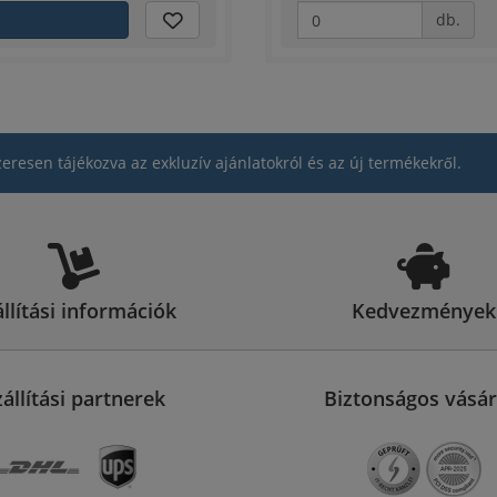
db.
zeresen tájékozva az exkluzív ajánlatokról és az új termékekről.
llítási információk
Kedvezmények
zállítási partnerek
Biztonságos vásár