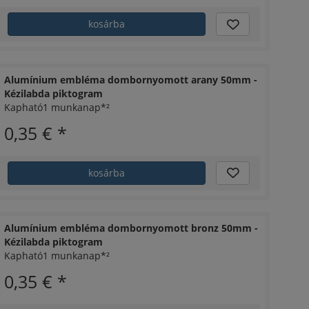
kosárba
Alumínium embléma dombornyomott arany 50mm -
Kézilabda piktogram
Kapható1 munkanap*²
0,35 €
*
kosárba
Alumínium embléma dombornyomott bronz 50mm -
Kézilabda piktogram
Kapható1 munkanap*²
0,35 €
*