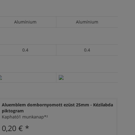
Alumínium
Alumínium
0.4
0.4
Aluemblem dombornyomott ezüst 25mm - Kézilabda
piktogram
Kapható1 munkanap*²
0,20 €
*