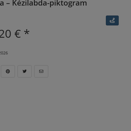
 – Kézilabda-piktogram
20 € *
.2026