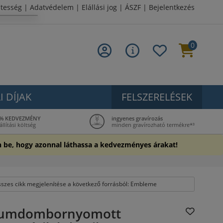
tesség
|
Adatvédelem
|
Elállási jog
|
ÁSZF
|
Bejelentkezés
0
I DÍJAK
FELSZERELÉSEK
 5% KEDVEZMÉNY
ingyenes gravírozás
lítási költség
minden gravírozható termékre*³
n be, hogy azonnal láthassa a kedvezményes árakat!
sszes cikk megjelenítése a következő forrásból: Embleme
iumdombornyomott