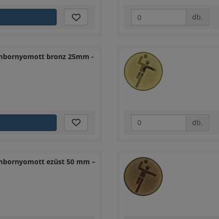
db.
bornyomott bronz 25mm -
db.
bornyomott ezüst 50 mm –