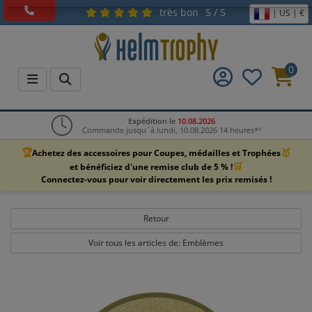
très bon
5 / 5
| US | €
0
Expédition le
10.08.2026
Commande jusqu´à lundi, 10.08.2026 14 heures*¹
🏆
🥇
Achetez des accessoires pour Coupes, médailles et Trophées
🛒
et bénéficiez d'une remise club de 5 % !
Connectez-vous pour voir directement les prix remisés !
Retour
Voir tous les articles de: Emblèmes