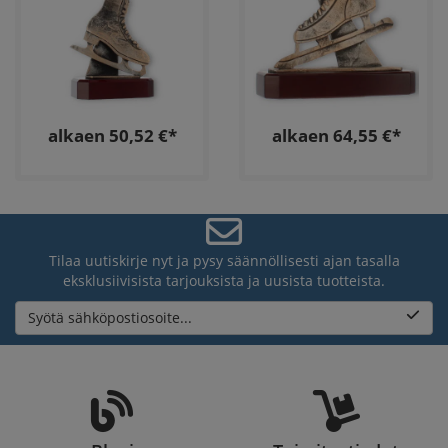
alkaen 50,52 €*
alkaen 64,55 €*
Tilaa uutiskirje nyt ja pysy säännöllisesti ajan tasalla
eksklusiivisista tarjouksista ja uusista tuotteista.
Syötä sähköpostiosoite...