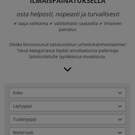
ILMAISPAINATUKSELLA
osta helposti, nopeasti ja turvallisesti
✔ laaja valikoima ✔ välittömästi saatavilla ✔ ilmainen
painatus
Oletko kiinnostunut taitoluistelun urheiluhahmoistamme?
Tässä kategoriassa löydät ainutlaatuisia palkintoja
taitoluistelulle tyylikkäissä muodoissa.
Koko
Lajityyppi
Tuotetyyppi
Materiaali