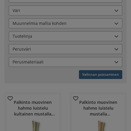
Väri
Muunnelmia mallia kohden
Tuotelinja
Perusväri
Perusmateriaali
Valinnan poistaminen
Palkinto muovinen
Palkinto muovinen
hahmo luistelu
hahmo luistelu
kultainen mustalla
mustalla
marmoripohjalla
marmoripohjalla