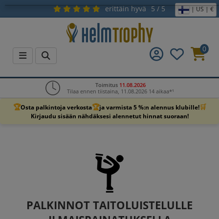
erittäin hyvä
5 / 5
| US | €
0
Toimitus
11.08.2026
Tilaa ennen tiistaina, 11.08.2026 14 aikaa*¹
🏆
🏆
🛒
Osta palkintoja verkosta
ja varmista 5 %:n alennus klubille!
Kirjaudu sisään nähdäksesi alennetut hinnat suoraan!
PALKINNOT TAITOLUISTELULLE