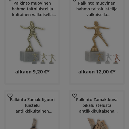
Palkinto muovinen
Palkinto muovinen
hahmo taitoluistelija
hahmo taitoluistelija
kultainen valkoisella
valkoisella
marmoripohjalla
marmoripohjalla
alkaen 9,20 €*
alkaen 12,00 €*
Palkinto Zamak-figuuri
Palkinto Zamak-kuva
luistelu
pikaluistelusta
antiikkikultainen
antiikkikultaisena
mahonkivärillisellä
mahonkinvärisellä
puupohjalla
puupohjalla