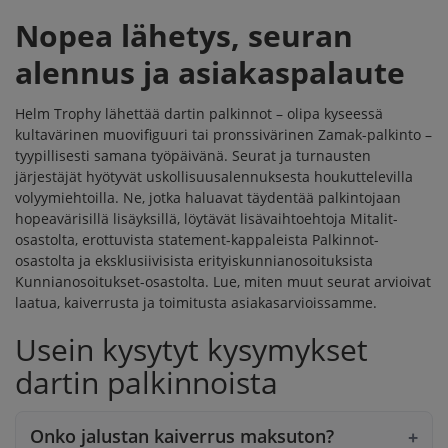
Nopea lähetys, seuran
alennus ja asiakaspalaute
Helm Trophy lähettää dartin palkinnot – olipa kyseessä
kultavärinen muovifiguuri tai pronssivärinen Zamak-palkinto –
tyypillisesti samana työpäivänä. Seurat ja turnausten
järjestäjät hyötyvät
uskollisuusalennuksesta
houkuttelevilla
volyymiehtoilla. Ne, jotka haluavat täydentää palkintojaan
hopeavärisillä lisäyksillä, löytävät lisävaihtoehtoja
Mitalit
-
osastolta, erottuvista statement-kappaleista
Palkinnot
-
osastolta ja eksklusiivisista erityiskunnianosoituksista
Kunnianosoitukset
-osastolta. Lue, miten muut seurat arvioivat
laatua, kaiverrusta ja toimitusta
asiakasarvioissamme
.
Usein kysytyt kysymykset
dartin palkinnoista
Onko jalustan kaiverrus maksuton?