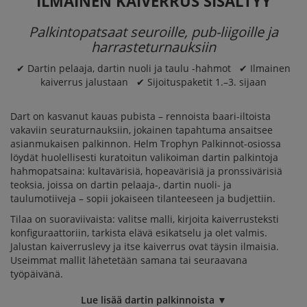
ILMAINEN KAIVERRUS SISÄLTYY
Palkintopatsaat seuroille, pub-liigoille ja
harrasteturnauksiin
✔ Dartin pelaaja, dartin nuoli ja taulu -hahmot ✔ Ilmainen
kaiverrus jalustaan ✔ Sijoituspaketit 1.–3. sijaan
Dart on kasvanut kauas pubista – rennoista baari-iltoista
vakaviin seuraturnauksiin, jokainen tapahtuma ansaitsee
asianmukaisen palkinnon. Helm Trophyn
Palkinnot
-osiossa
löydät huolellisesti kuratoitun valikoiman dartin palkintoja
hahmopatsaina: kultavärisiä, hopeavärisiä ja pronssivärisiä
teoksia, joissa on dartin pelaaja-, dartin nuoli- ja
taulumotiiveja – sopii jokaiseen tilanteeseen ja budjettiin.
Tilaa on suoraviivaista: valitse malli, kirjoita kaiverrusteksti
konfiguraattoriin, tarkista elävä esikatselu ja olet valmis.
Jalustan kaiverruslevy ja itse kaiverrus ovat täysin ilmaisia.
Useimmat mallit lähetetään samana tai seuraavana
työpäivänä.
Lue lisää dartin palkinnoista ▼