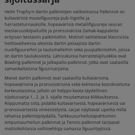
Helm Trophy:n dartin palkintojen valikoimassa
Palkinnot
on
kultavärisiä muovifiguureja pub-liigoille ja
harrasteturnauksille, hopeavärisiä metallifiguureja seuran
mestaruuskilpailuille ja pronssivärisiä Zamak-kappaleita
erityisen kestäviin palkintoihin. Motiivit vaihtelevat klassisista
heittovaiheessa olevista dartin pelaajista dartin
nuolifiguureihin ja taulumalleihin sekä puupalkintoihin, joissa
on dartin taulukuvioita. Lähisukuisia harrastelajiluokkia ovat
Bowling-palkinnot
ja
Jalkapallo-palkinnot
, jotka ovat saatavilla
samankaltaisina figuurisarjoina.
Monet dartin palkinnot ovat saatavilla kultavärisinä,
hopeavärisinä ja pronssivärisinä sekä kolmessa koordinoituna
korkeustasossa, jolloin on helppo koota täydellinen
sijoitussarja 1., 2. ja 3. sijalle muutamassa klikkauksessa.
Riippumatta siitä, pidätkö kultavärisestä, hopeavärisestä vai
pronssivärisestä viimeistelystä, sarjat näyttävät upeilta millä
tahansa palkintopöydällä. Tarkkuusurheilutapahtumiin
Ampumaurheilun palkinnot
ja
Tennis-palkinnot
tarjoavat
motiivikohtaisia vaihtoehtoja samassa figuurityylissä.