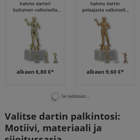
hahmo darteri
hahmo dartin
kultainen valkoisella
pelaajasta valkoisella
marmoripohjalla
marmoripohjalla
alkaen 6,80 €*
alkaen 9,60 €*
Se ladataan...
Valitse dartin palkintosi:
Motiivi, materiaali ja
sijoitussarja