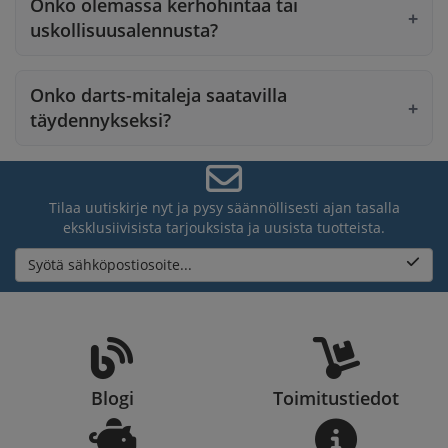
Onko olemassa kerhohintaa tai
uskollisuusalennusta?
Onko darts-mitaleja saatavilla
täydennykseksi?
Tilaa uutiskirje nyt ja pysy säännöllisesti ajan tasalla
eksklusiivisista tarjouksista ja uusista tuotteista.
Syötä sähköpostiosoite...
Blogi
Toimitustiedot