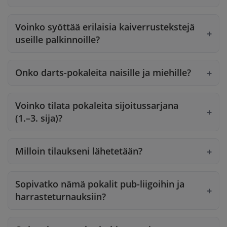
Voinko syöttää erilaisia kaiverrustekstejä
useille palkinnoille?
Onko darts-pokaleita naisille ja miehille?
Voinko tilata pokaleita sijoitussarjana
(1.–3. sija)?
Milloin tilaukseni lähetetään?
Sopivatko nämä pokalit pub-liigoihin ja
harrasteturnauksiin?