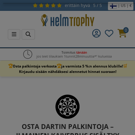
erittäin hyvä
5 / 5
| US | €
0
Toimitus
tänään
jos teet tilauksen 1tunnit28minuuttia*¹ kuluessa
🏆
🏆
🛒
Osta palkintoja verkosta
ja varmista 5 %:n alennus klubille!
Kirjaudu sisään nähdäksesi alennetut hinnat suoraan!
OSTA DARTIN PALKINTOJA –