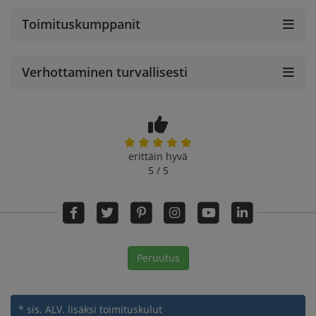
Toimituskumppanit
Verhottaminen turvallisesti
erittäin hyvä
5 / 5
Peruutus
* sis. ALV.
lisäksi toimituskulut