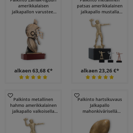
amerikkalaisen
patsas amerikkalainen
jalkapallon varusteet
jalkapallo mustalla
antiikkikultaisena
marmoripohjalla
mahonkivärisellä
puupohjalla
alkaen 63,68 €*
alkaen 23,26 €*
Palkinto metallinen
Palkinto hartsikuvaus
hahmo amerikkalainen
Jalkapallo
jalkapallo valkoisella
mahonkivärisellä
marmoripohjalla
puupohjalla