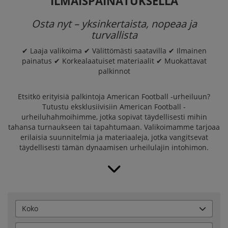
ILMAISPAINATUKSELLA
Osta nyt – yksinkertaista, nopeaa ja
turvallista
✔ Laaja valikoima ✔ Välittömästi saatavilla ✔ Ilmainen
painatus ✔ Korkealaatuiset materiaalit ✔ Muokattavat
palkinnot
Etsitkö erityisiä palkintoja American Football -urheiluun?
Tutustu eksklusiivisiin American Football -
urheiluhahmoihimme, jotka sopivat täydellisesti mihin
tahansa turnaukseen tai tapahtumaan. Valikoimamme tarjoaa
erilaisia suunnitelmia ja materiaaleja, jotka vangitsevat
täydellisesti tämän dynaamisen urheilulajin intohimon.
Koko