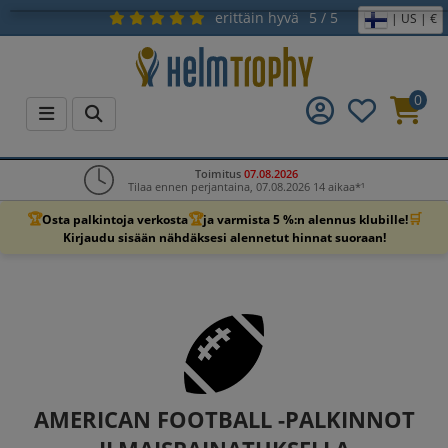
erittäin hyvä
5 / 5
| US | €
0
Toimitus
07.08.2026
Tilaa ennen perjantaina, 07.08.2026 14 aikaa*¹
🏆
🏆
🛒
Osta palkintoja verkosta
ja varmista 5 %:n alennus klubille!
Kirjaudu sisään nähdäksesi alennetut hinnat suoraan!
AMERICAN FOOTBALL -PALKINNOT