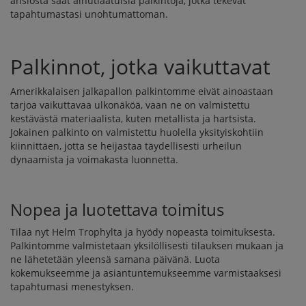
ansiosta saat ainutlaatuisia palkintoja, jotka tekevät
tapahtumastasi unohtumattoman.
Palkinnot, jotka vaikuttavat
Amerikkalaisen jalkapallon palkintomme eivät ainoastaan
tarjoa vaikuttavaa ulkonäköä, vaan ne on valmistettu
kestävästä materiaalista, kuten metallista ja hartsista.
Jokainen palkinto on valmistettu huolella yksityiskohtiin
kiinnittäen, jotta se heijastaa täydellisesti urheilun
dynaamista ja voimakasta luonnetta.
Nopea ja luotettava toimitus
Tilaa nyt Helm Trophylta ja hyödy nopeasta toimituksesta.
Palkintomme valmistetaan yksilöllisesti tilauksen mukaan ja
ne lähetetään yleensä samana päivänä. Luota
kokemukseemme ja asiantuntemukseemme varmistaaksesi
tapahtumasi menestyksen.