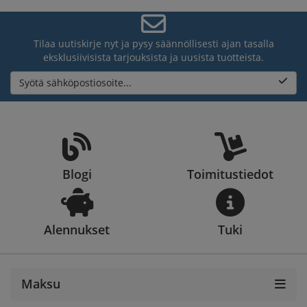
Tilaa uutiskirje nyt ja pysy säännöllisesti ajan tasalla
eksklusiivisista tarjouksista ja uusista tuotteista.
Syötä sähköpostiosoite...
Blogi
Toimitustiedot
Alennukset
Tuki
Maksu