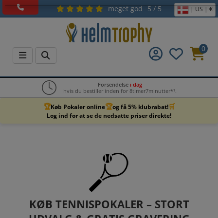
meget god
5 / 5
| US | €
0
Forsendelse
i dag
hvis du bestiller inden for 8timer7minutter*¹.
🏆
🏆
🛒
Køb Pokaler online
og få 5% klubrabat!
Log ind for at se de nedsatte priser direkte!
KØB TENNISPOKALER – STORT