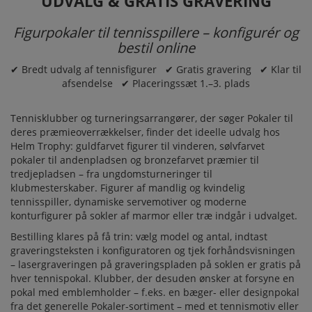
UDVALG & GRATIS GRAVERING
Figurpokaler til tennisspillere – konfigurér og
bestil online
✔ Bredt udvalg af tennisfigurer ✔ Gratis gravering ✔ Klar til
afsendelse ✔ Placeringssæt 1.–3. plads
Tennisklubber og turneringsarrangører, der søger
Pokaler
til
deres præmieoverrækkelser, finder det ideelle udvalg hos
Helm Trophy: guldfarvet figurer til vinderen, sølvfarvet
pokaler til andenpladsen og bronzefarvet præmier til
tredjepladsen – fra ungdomsturneringer til
klubmesterskaber. Figurer af mandlig og kvindelig
tennisspiller, dynamiske servemotiver og moderne
konturfigurer på sokler af marmor eller træ indgår i udvalget.
Bestilling klares på få trin: vælg model og antal, indtast
graveringsteksten i konfiguratoren og tjek forhåndsvisningen
– lasergraveringen på graveringspladen på soklen er gratis på
hver tennispokal. Klubber, der desuden ønsker at forsyne en
pokal med emblemholder – f.eks. en bæger- eller designpokal
fra det generelle
Pokaler
-sortiment – med et tennismotiv eller