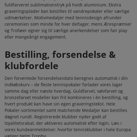
fuldfarveret sublimationstryk på hvidt aluminium. Ekstra
graveringsplader
kan bestilles til vandrepokaler eller særlige
udmærkelser.
Motivmedaljer
med tennisdesign afrunder
ceremonien som minde for hver deltager, mens
Ærespræmier
og
Trofæer
egner sig til særlige anerkendelser som fair play
eller mangeårigt engagement.
Bestilling, forsendelse &
klubfordele
Den forventede forsendelsesdato beregnes automatisk i din
indkøbskurv – de fleste tennispokaler forlader vores lager
samme dag eller næste hverdag. Guldfarvet, sølvfarvet og
bronzefarvet modeller kan frit kombineres i én bestilling, og
hvert produkt kan have sin egen graveringstekst. Hele
Pokaler
-sortimentet samt matchende
Medaljer
kan bestilles
døgnet rundt. Registrerede klubber nyder godt af
loyalitetsrabat
, der aktiveres automatisk efter login. Læs i
vores
kundeanmeldelser
, hvorfor tennisklubber i hele Europa
vælger Helm Trophy.