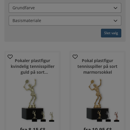
Grundfarve
Basismateriale
Slet valg
Pokaler plastfigur
Pokal plastfigur
kvindelig tennisspiller
tennisspiller på sort
guld på sort
marmorsokkel
marmorsokkel
fra 8,15 €*
fra 10,95 €*