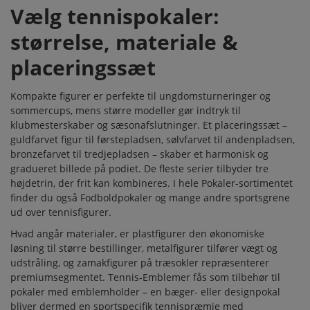
Vælg tennispokaler:
størrelse, materiale &
placeringssæt
Kompakte figurer er perfekte til ungdomsturneringer og
sommercups, mens større modeller gør indtryk til
klubmesterskaber og sæsonafslutninger. Et placeringssæt –
guldfarvet figur til førstepladsen, sølvfarvet til andenpladsen,
bronzefarvet til tredjepladsen – skaber et harmonisk og
gradueret billede på podiet. De fleste serier tilbyder tre
højdetrin, der frit kan kombineres. I hele
Pokaler
-sortimentet
finder du også
Fodboldpokaler
og mange andre sportsgrene
ud over tennisfigurer.
Hvad angår materialer, er plastfigurer den økonomiske
løsning til større bestillinger, metalfigurer tilfører vægt og
udstråling, og zamakfigurer på træsokler repræsenterer
premiumsegmentet. Tennis-
Emblemer
fås som tilbehør til
pokaler med emblemholder – en bæger- eller designpokal
bliver dermed en sportspecifik tennispræmie med