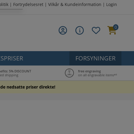
litik
|
Fortrydelsesret
|
Vilkår & Kundeinformation
|
Login
0
SPRISER
FORSYNINGER
nefits: 5% DISCOUNT
free engraving
ed shipping
on all engravable items*³
 de nedsatte priser direkte!