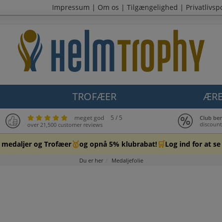
Impressum
|
Om os
|
Tilgængelighed
|
Privatlivspo
TROFÆER
ÆRE
meget god
5 / 5
Club be
discount
over 21,500 customer reviews
🥇
🛒
, medaljer og Trofæer
og opnå 5% klubrabat!
Log ind for at se
Du er her
Medaljefolie