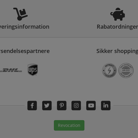
veringsinformation
Rabatordninge
rsendelsespartnere
Sikker shoppin
Revocation