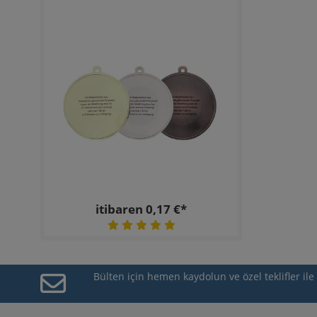
itibaren 0,17 €*
Bülten için hemen kaydolun ve özel teklifler il