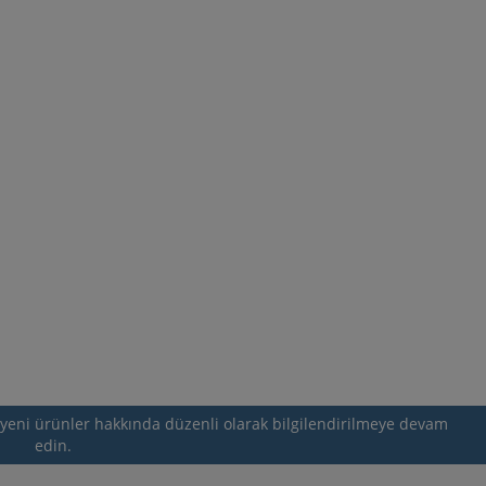
e yeni ürünler hakkında düzenli olarak bilgilendirilmeye devam
edin.