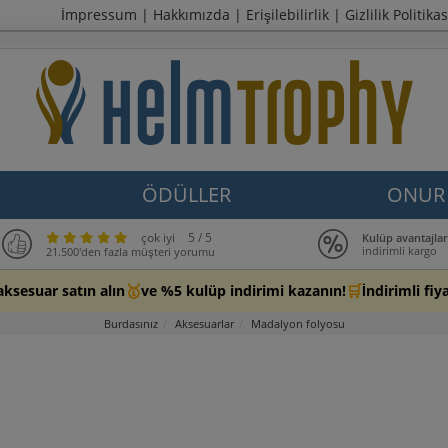
İmpressum
|
Hakkımızda
|
Erişilebilirlik
|
Gizlilik Politikas
ÖDÜLLER
ONUR 
çok iyi
5 / 5
Kulüp avantajlar
indirimli kargo
21.500'den fazla müşteri yorumu
🥇
🛒
aksesuar satın alın
ve %5 kulüp indirimi kazanın!
İndirimli fi
Burdasınız
Aksesuarlar
Madalyon folyosu