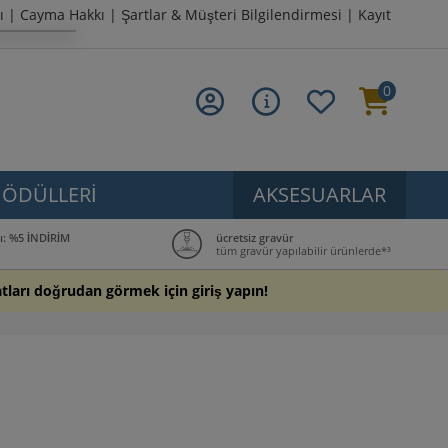
ı
|
Cayma Hakkı
|
Şartlar & Müşteri Bilgilendirmesi
|
Kayıt
0
ÖDÜLLERI
AKSESUARLAR
ı: %5 İNDİRİM
ücretsiz gravür
tüm gravür yapılabilir ürünlerde*³
yatları doğrudan görmek için giriş yapın!