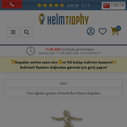
çok iyi
5 / 5
| US | €
0
11.08.2026
tarihinde gönderiliyor
Sipariş Salı, 11.08.2026 Saat 14 yönünde.*¹
🏆
🏆
🛒
Kupaları online satın alın
ve %5 kulüp indirimi kazanın!
İndirimli fiyatları doğrudan görmek için giriş yapın!
Geri
Tüm öğeleri göster: Artistik Buz Pateni Kupaları