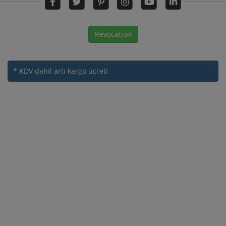
Revocation
* KDV dahil
artı kargo ücreti