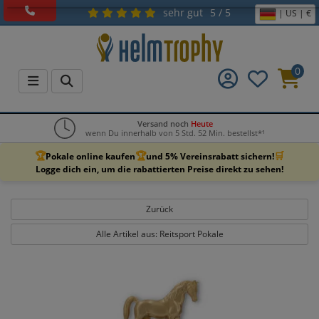
sehr gut
5 / 5
| US | €
0
Versand noch
Heute
wenn Du innerhalb von 5 Std. 52 Min. bestellst*¹
🏆
🏆
🛒
Pokale online kaufen
und 5% Vereinsrabatt sichern!
Logge dich ein, um die rabattierten Preise direkt zu sehen!
Zurück
Alle Artikel aus: Reitsport Pokale