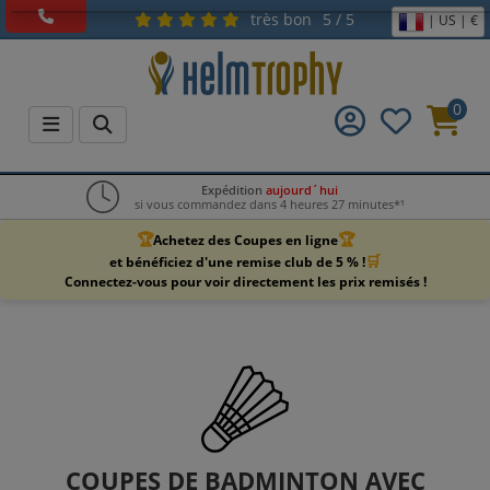
très bon
5 / 5
| US | €
0
Expédition
aujourd´hui
si vous commandez dans 4 heures 27 minutes*¹
🏆
🏆
Achetez des Coupes en ligne
🛒
et bénéficiez d'une remise club de 5 % !
Connectez-vous pour voir directement les prix remisés !
COUPES DE BADMINTON AVEC