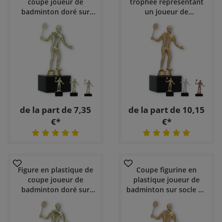
coupe joueur de
trophée représentant
badminton doré sur
un joueur de
socle en marbre noir
badminton sur une
base en marbre noir
de la part de 7,35
de la part de 10,15
€*
€*
Figure en plastique de
Coupe figurine en
coupe joueur de
plastique joueur de
badminton doré sur
badminton sur socle en
socle en marbre blanc
marbre blanc