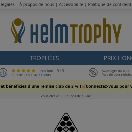
 légales
|
À propos de nous
|
Accessibilité
|
Politique de confidenti
TROPHÉES
PRIX HON
très bon
5 / 5
Avantages du club 
frais de port réduits
plus de 21 500 avis clients

🛒
et bénéficiez d'une remise club de 5 % !
Connectez-vous pour vo
Vous êtes ici
Coupes de billard