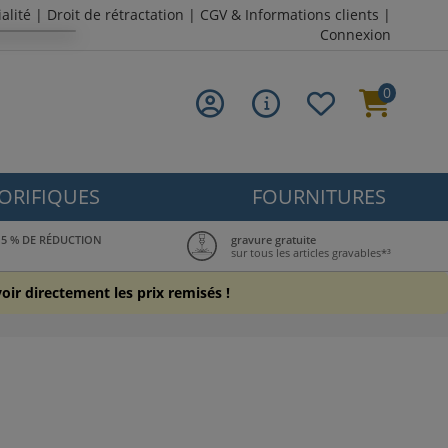
alité
|
Droit de rétractation
|
CGV & Informations clients
|
Connexion
0
ORIFIQUES
FOURNITURES
: 5 % DE RÉDUCTION
gravure gratuite
sur tous les articles gravables*³
ir directement les prix remisés !