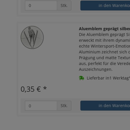
Stk.
in den Warenko
Aluemblem geprägt silbe
Die Aluemblem geprägt Si
erweckt mit ihrem dynami
echte Wintersport-Emotio
Aluminium zeichnet sich d
Prägung und matte Textu
aus, perfekt für die Vered
Auszeichnungen.
Lieferbar in1 Werktag
0,35 €
*
Stk.
in den Warenko