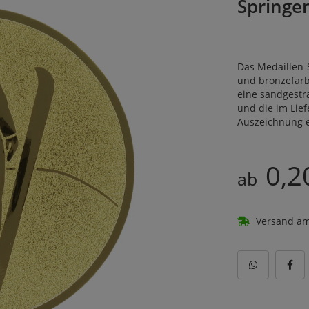
Springe
Das Medaillen-S
und bronzefarbe
eine sandgestr
und die im Lie
Auszeichnung e
0,2
ab
Versand am