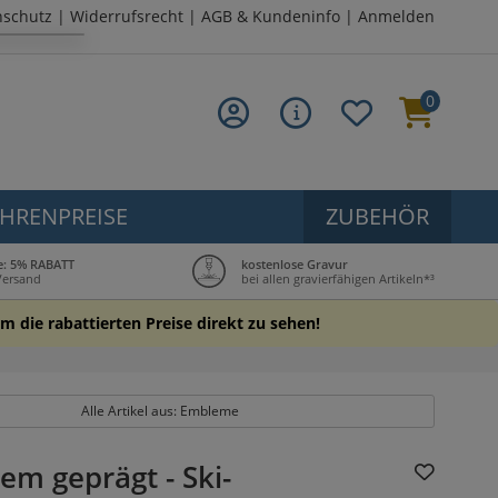
nschutz
|
Widerrufsrecht
|
AGB & Kundeninfo
|
Anmelden
0
HRENPREISE
ZUBEHÖR
le: 5% RABATT
kostenlose Gravur
Versand
bei allen gravierfähigen Artikeln*³
m die rabattierten Preise direkt zu sehen!
Alle Artikel aus: Embleme
m geprägt - Ski-