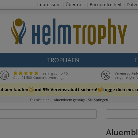
Impressum
|
Über uns
|
Barrierefreiheit
|
Date
TROPHÄEN
E
sehr gut
5 / 5
Vereinsvortei
vergünstigter 
über 21.500 Kundenbewertungen
🥇
🛒
ophäen kaufen
und 5% Vereinsrabatt sichern!
Logge dich ein, u
Du bist hier
Aluemblem geprägt - Ski-Springen
Aluemble