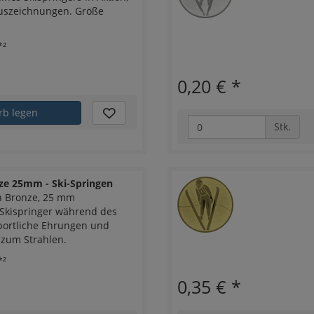
Auszeichnungen. Größe
*²
0,20 €
*
rb legen
Stk.
e 25mm - Ski-Springen
n Bronze, 25 mm
 Skispringer während des
sportliche Ehrungen und
 zum Strahlen.
*²
0,35 €
*