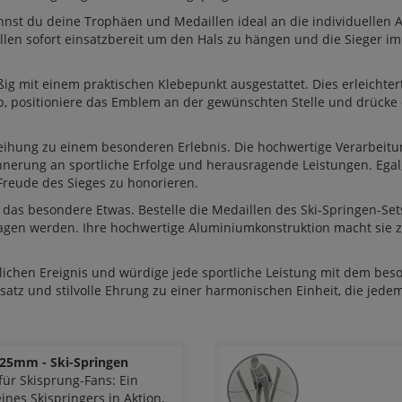
st du deine Trophäen und Medaillen ideal an die individuellen 
llen sofort einsatzbereit um den Hals zu hängen und die Sieger i
ig mit einem praktischen Klebepunkt ausgestattet. Dies erleichter
ab, positioniere das Emblem an der gewünschten Stelle und drücke e
eihung zu einem besonderen Erlebnis. Die hochwertige Verarbeitung
innerung an sportliche Erfolge und herausragende Leistungen. Ega
 Freude des Sieges zu honorieren.
das besondere Etwas. Bestelle die Medaillen des Ski-Springen-Set
tragen werden. Ihre hochwertige Aluminiumkonstruktion macht sie
lichen Ereignis und würdige jede sportliche Leistung mit dem bes
satz und stilvolle Ehrung zu einer harmonischen Einheit, die jedem
25mm - Ski-Springen
ür Skisprung-Fans: Ein
eines Skispringers in Aktion,