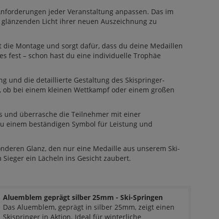
Anforderungen jeder Veranstaltung anpassen. Das im
m glänzenden Licht ihrer neuen Auszeichnung zu
t die Montage und sorgt dafür, dass du deine Medaillen
s fest – schon hast du eine individuelle Trophäe
 und die detaillierte Gestaltung des Skispringer-
l, ob bei einem kleinen Wettkampf oder einem großen
s und überrasche die Teilnehmer mit einer
 zu einem beständigen Symbol für Leistung und
onderen Glanz, den nur eine Medaille aus unserem Ski-
 Sieger ein Lächeln ins Gesicht zaubert.
Aluemblem geprägt silber 25mm - Ski-Springen
Das Aluemblem, geprägt in silber 25mm, zeigt einen
Skispringer in Aktion. Ideal für winterliche