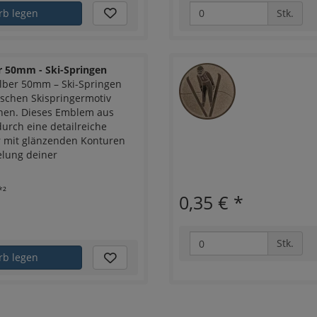
rb legen
Stk.
r 50mm - Ski-Springen
lber 50mm – Ski-Springen
schen Skispringermotiv
nen. Dieses Emblem aus
urch eine detailreiche
r mit glänzenden Konturen
elung deiner
*²
0,35 €
*
Stk.
rb legen