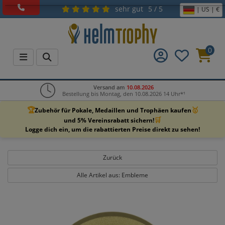
sehr gut
5 / 5
| US | €
0
Versand am
10.08.2026
Bestellung bis Montag, den 10.08.2026 14 Uhr*¹
🏆
🥇
Zubehör für Pokale, Medaillen und Trophäen kaufen
🛒
und 5% Vereinsrabatt sichern!
Logge dich ein, um die rabattierten Preise direkt zu sehen!
Zurück
Alle Artikel aus: Embleme