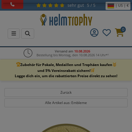
sehr gut
5 / 5
| US | €
0
Versand am
10.08.2026
Bestellung bis Montag, den 10.08.2026 14 Uhr*¹
🏆
🥇
Zubehör für Pokale, Medaillen und Trophäen kaufen
🛒
und 5% Vereinsrabatt sichern!
Logge dich ein, um die rabattierten Preise direkt zu sehen!
Zurück
Alle Artikel aus: Embleme