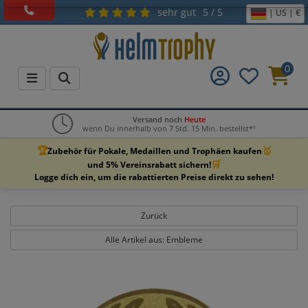
sehr gut
5 / 5
| US | €
0
Versand noch
Heute
wenn Du innerhalb von 7 Std. 15 Min. bestellst*¹
🏆
🥇
Zubehör für Pokale, Medaillen und Trophäen kaufen
🛒
und 5% Vereinsrabatt sichern!
Logge dich ein, um die rabattierten Preise direkt zu sehen!
Zurück
Alle Artikel aus: Embleme