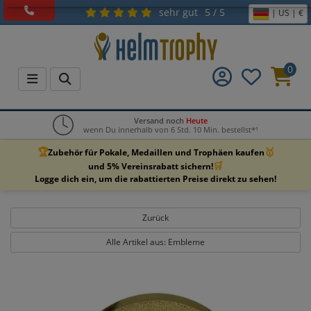
sehr gut
5 / 5
| US | €
0
Versand noch
Heute
wenn Du innerhalb von 6 Std. 10 Min. bestellst*¹
🏆
🥇
Zubehör für Pokale, Medaillen und Trophäen kaufen
🛒
und 5% Vereinsrabatt sichern!
Logge dich ein, um die rabattierten Preise direkt zu sehen!
Zurück
Alle Artikel aus: Embleme