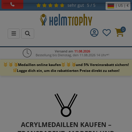
sehr gut
5 / 5
| US | €
0
Versand am
11.08.2026
Bestellung bis Dienstag, den 11.08.2026 14 Uhr*¹
🥇 🥈 🥉
🥇 🥈 🥉
Medaillen online kaufen
und 5% Vereinsrabatt sichern!
🛒
Logge dich ein, um die rabattierten Preise direkt zu sehen!
ACRYLMEDAILLEN KAUFEN –