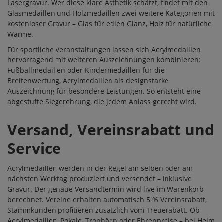
Lasergravur. Wer diese klare Ästhetik schätzt, findet mit den
Glasmedaillen
und
Holzmedaillen
zwei weitere Kategorien mit
kostenloser Gravur – Glas für edlen Glanz, Holz für natürliche
Wärme.
Für sportliche Veranstaltungen lassen sich Acrylmedaillen
hervorragend mit weiteren Auszeichnungen kombinieren:
Fußballmedaillen
oder
Kindermedaillen
für die
Breitenwertung, Acrylmedaillen als designstarke
Auszeichnung für besondere Leistungen. So entsteht eine
abgestufte Siegerehrung, die jedem Anlass gerecht wird.
Versand, Vereinsrabatt und
Service
Acrylmedaillen werden in der Regel am selben oder am
nächsten Werktag produziert und versendet – inklusive
Gravur. Der genaue Versandtermin wird live im Warenkorb
berechnet. Vereine erhalten automatisch 5 % Vereinsrabatt,
Stammkunden profitieren zusätzlich vom
Treuerabatt
. Ob
Acrylmedaillen,
Pokale
,
Trophäen
oder
Ehrenpreise
– bei Helm