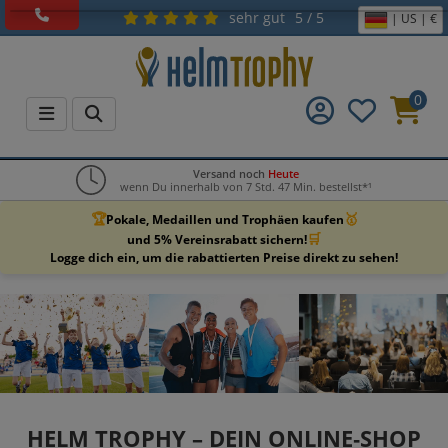
sehr gut
5 / 5
| US | €
0
Versand noch
Heute
wenn Du innerhalb von 7 Std. 47 Min. bestellst*¹
🏆
🥇
Pokale, Medaillen und Trophäen kaufen
🛒
und 5% Vereinsrabatt sichern!
Logge dich ein, um die rabattierten Preise direkt zu sehen!
HELM TROPHY – DEIN ONLINE‑SHOP