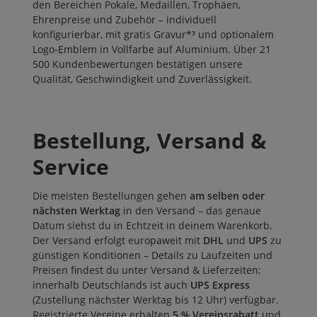
den Bereichen
Pokale
,
Medaillen
,
Trophäen
,
Ehrenpreise
und
Zubehör
– individuell
konfigurierbar, mit gratis Gravur*³ und optionalem
Logo‑Emblem in Vollfarbe auf Aluminium. Über
21
500 Kundenbewertungen
bestätigen unsere
Qualität, Geschwindigkeit und Zuverlässigkeit.
Bestellung, Versand &
Service
Die meisten Bestellungen gehen
am selben oder
nächsten Werktag
in den Versand – das genaue
Datum siehst du in Echtzeit in deinem Warenkorb.
Der Versand erfolgt europaweit mit
DHL
und
UPS
zu
günstigen Konditionen – Details zu Laufzeiten und
Preisen findest du unter
Versand & Lieferzeiten
;
innerhalb Deutschlands ist auch
UPS Express
(Zustellung nächster Werktag bis 12 Uhr) verfügbar.
Registrierte Vereine erhalten
5 % Vereinsrabatt
und