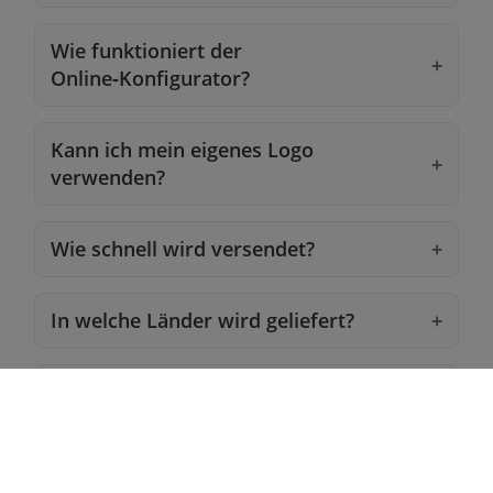
Wie funktioniert der
Online‑Konfigurator?
Kann ich mein eigenes Logo
verwenden?
Wie schnell wird versendet?
In welche Länder wird geliefert?
Was ist der 5 % Vereinsrabatt?
Was ist der Treuerabatt?