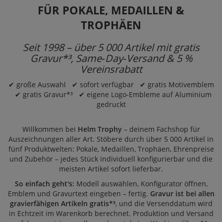
FÜR POKALE, MEDAILLEN &
TROPHÄEN
Seit 1998 – über 5 000 Artikel mit gratis
Gravur*³, Same‑Day‑Versand & 5 %
Vereinsrabatt
✔ große Auswahl ✔ sofort verfügbar ✔ gratis Motivemblem
✔ gratis Gravur*³ ✔ eigene Logo‑Embleme auf Aluminium
gedruckt
Willkommen bei
Helm Trophy
– deinem Fachshop für
Auszeichnungen aller Art. Stöbere durch über 5 000 Artikel in
fünf Produktwelten:
Pokale
,
Medaillen
,
Trophäen
,
Ehrenpreise
und
Zubehör
– jedes Stück individuell konfigurierbar und die
meisten Artikel sofort lieferbar.
So einfach geht's:
Modell auswählen, Konfigurator öffnen,
Emblem und Gravurtext eingeben – fertig.
Gravur ist bei allen
gravierfähigen Artikeln gratis*³
, und die Versenddatum wird
in Echtzeit im Warenkorb berechnet. Produktion und Versand