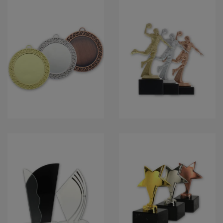
MEDAILLEN
POKALFIGUREN
TROPHÄEN
EHRENPREISE