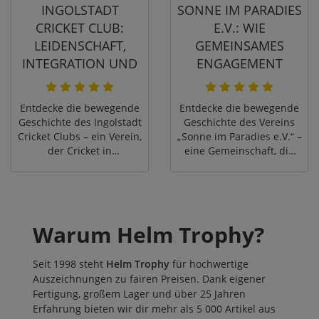
INGOLSTADT
SONNE IM PARADIES
macht.
CRICKET CLUB:
E.V.: WIE
LEIDENSCHAFT,
GEMEINSAMES
INTEGRATION UND
ENGAGEMENT
GROSSER T
GRENZEN
EAMGEIST!
ÜBERWINDET
Entdecke die bewegende
Entdecke die bewegende
Geschichte des Ingolstadt
Geschichte des Vereins
Cricket Clubs – ein Verein,
„Sonne im Paradies e.V.“ –
der Cricket in
eine Gemeinschaft, die
Deutschland etabliert,
durch soziales
Integration fördert und
Engagement,
sportliche wie
Integrationsprojekte und
menschliche Erfolge
gemeinsame sportliche
feiert!
Aktivitäten Menschen
Warum Helm Trophy?
verbindet und Barrieren
überwindet.
Seit 1998 steht
Helm Trophy
für hochwertige
Auszeichnungen zu fairen Preisen. Dank eigener
Fertigung, großem Lager und über 25 Jahren
Erfahrung bieten wir dir mehr als 5 000 Artikel aus