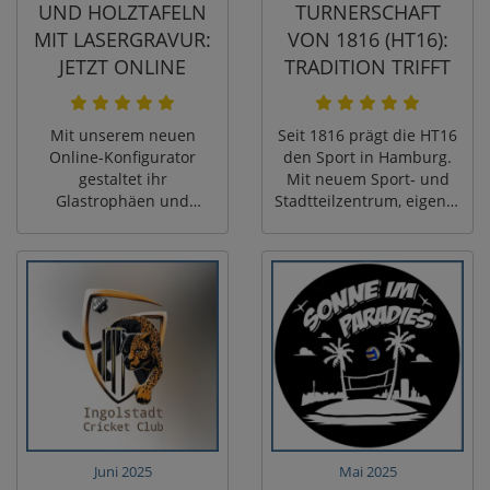
UND HOLZTAFELN
TURNERSCHAFT
MIT LASERGRAVUR:
VON 1816 (HT16):
JETZT ONLINE
TRADITION TRIFFT
SELBST GESTALTEN
AUFBRUCH
– MIT LIVE-
Mit unserem neuen
Seit 1816 prägt die HT16
VORSCHAU
Online-Konfigurator
den Sport in Hamburg.
gestaltet ihr
Mit neuem Sport‑ und
Glastrophäen und
Stadtteilzentrum, eigener
Holztafeln mit
Kletterhalle und
Lasergravur in wenigen
Angeboten von Judo bis
Minuten selbst: Logo
Rehasport zeigt der
hochladen, Texte setzen,
Verein, wie Tradition und
in der Live-Vorschau
Moderne
prüfen und direkt
zusammenfinden –
bestellen. Im Beitrag
getragen von
zeigen wir euch Schritt
Gemeinschaft, Mut und
für Schritt, wie ihr aus
Weitsicht.
Standard-Trophäen
individuelle Awards für
Verein, Unternehmen
Juni 2025
Mai 2025
oder besondere Events